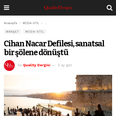
Anasayfa
MODA-STİL
Cihan Nacar Defilesi, sanatsal bir şölene dönüşt
MANŞET
MODA-STİL
Cihan Nacar Defilesi, sanatsal
bir şölene dönüştü
İle
Quality Dergisi
2 ay gün