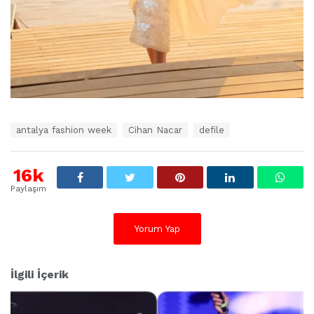
E
antalya fashion week
Cihan Nacar
defile
t
i
k
16k
e
Paylaşım
t
l
e
Yorum Yap
r
:
İlgili İçerik