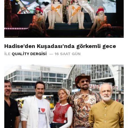
Hadise'den Kuşadası'nda görkemli gece
İLE
QUALITY DERGISI
16 SAAT GÜN