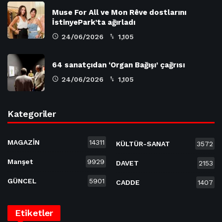
Muse For All ve Mon Rêve dostlarını
İstinyePark’ta ağırladı
24/06/2026
1,105
64 sanatçıdan ‘Organ Bağışı’ çağrısı
24/06/2026
1,105
Kategoriler
MAGAZİN
14311
KÜLTÜR-SANAT
3572
Manşet
9929
DAVET
2153
GÜNCEL
5901
CADDE
1407
Etiketler