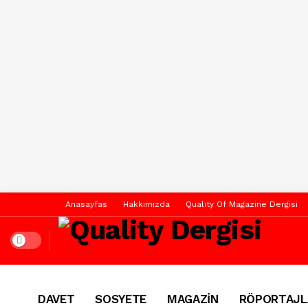
Anasayfas
Hakkımızda
Quality Of Magazine Dergisi
Dark mode
DAVET
SOSYETE
MAGAZİN
RÖPORTAJL