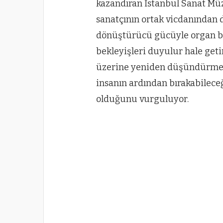
kazandıran İstanbul Sanat Müze
sanatçının ortak vicdanından d
dönüştürücü gücüyle organ ba
bekleyişleri duyulur hale get
üzerine yeniden düşündürmeyi 
insanın ardından bırakabileceğ
olduğunu vurguluyor.