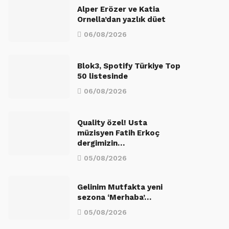
Alper Erözer ve Katia
Ornella’dan yazlık düet
06/08/2026
Blok3, Spotify Türkiye Top
50 listesinde
06/08/2026
Quality özel! Usta
müzisyen Fatih Erkoç
dergimizin…
05/08/2026
Gelinim Mutfakta yeni
sezona ‘Merhaba’…
05/08/2026