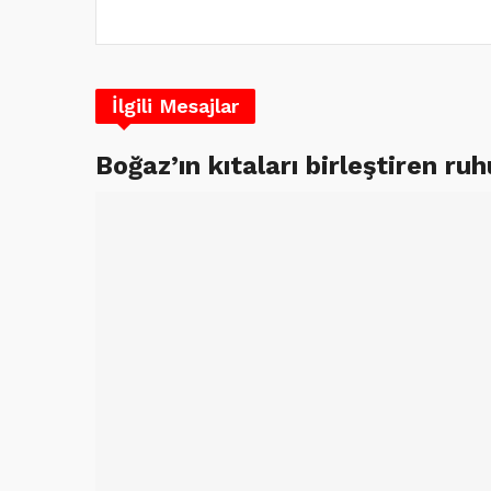
İlgili Mesajlar
Boğaz’ın kıtaları birleştiren r