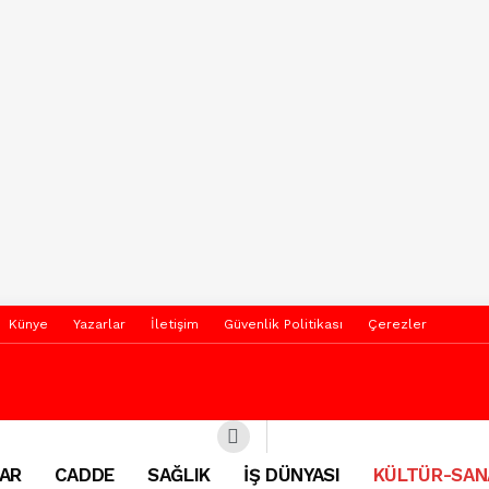
Künye
Yazarlar
İletişim
Güvenlik Politikası
Çerezler
AR
CADDE
SAĞLIK
İŞ DÜNYASI
KÜLTÜR-SAN