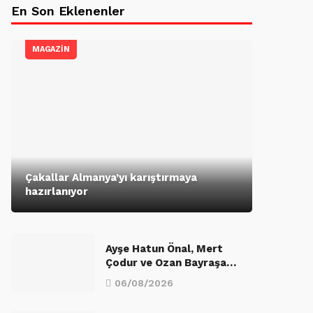
En Son Eklenenler
MAGAZİN
Çakallar Almanya’yı karıştırmaya
hazırlanıyor
Ayşe Hatun Önal, Mert
Çodur ve Ozan Bayraşa…
06/08/2026