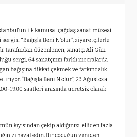
İstanbul’un ilk kamusal çağdaş sanat müzesi
sergisi “Bağışla Beni N’olur”, ziyaretçilerle
ür tarafından düzenlenen, sanatçı Ali Gün
duğu sergi, 64 sanatçının farklı mecralarda
rgan bağışına dikkat çekmek ve farkındalık
iriyor. “Bağışla Beni N’olur”, 23 Ağustos’a
.00-19.00 saatleri arasında ücretsiz olarak
ümün kıyısından çekip aldığınızı, elliden fazla
dığınızı hayal edin. Bir çocuğun yeniden