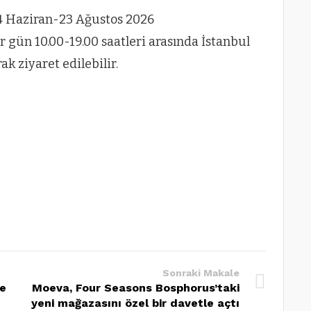
 24 Haziran-23 Ağustos 2026
r gün 10.00-19.00 saatleri arasında İstanbul
k ziyaret edilebilir.
Sonraki Makale
de
Moeva, Four Seasons Bosphorus’taki
yeni mağazasını özel bir davetle açtı