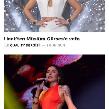
Linet'ten Müslüm Gürses'e vefa
İLE
QUALITY DERGISI
1 GÜN GÜN