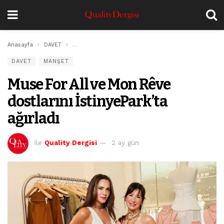
Anasayfa
DAVET
Muse For All ve Mon Rêve dostlarını İstinyePark’ta ağır
DAVET
MANŞET
Muse For All ve Mon Rêve
dostlarını İstinyePark’ta
ağırladı
İle
Quality Dergisi
2 ay gün