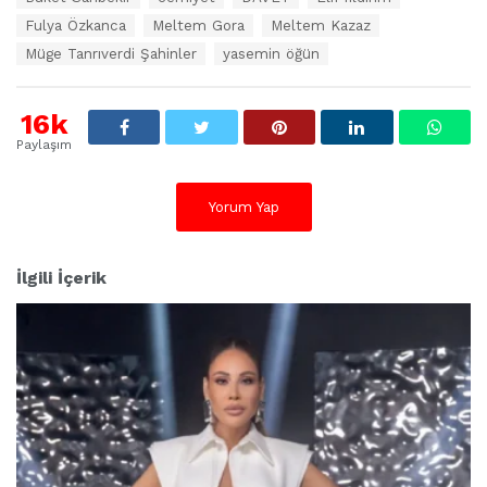
i
k
Fulya Özkanca
Meltem Gora
Meltem Kazaz
e
Müge Tanrıverdi Şahinler
yasemin öğün
t
l
e
16k
r
:
Paylaşım
Yorum Yap
İlgili İçerik