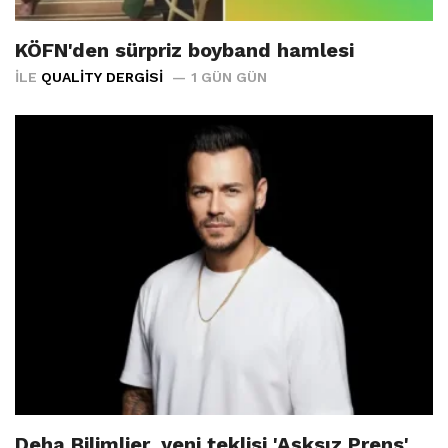
KÖFN'den sürpriz boyband hamlesi
İLE
QUALITY DERGISI
1 GÜN GÜN
Deha Bilimlier, yeni teklisi 'Aşksız Prens'