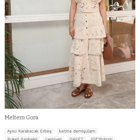
Meltem Gora
E
Aysu Karabacak Erbeş
betina demişulam
t
Buket Sarıbekir
cemiyet
DAVET
Elif Yıldırım