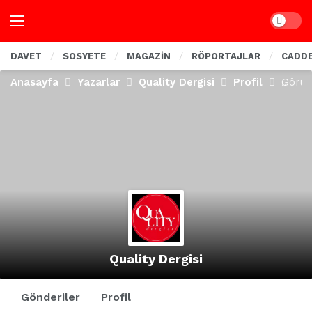
Dark mo
DAVET
SOSYETE
MAGAZİN
RÖPORTAJLAR
CADD
Anasayfa
Yazarlar
Quality Dergisi
Profil
Görün
Quality Dergisi
Gönderiler
Profil