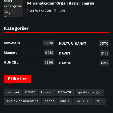
64 sanatçıdan ‘Organ Bağışı’ çağrısı
24/06/2026
1,104
Kategoriler
MAGAZİN
14296
KÜLTÜR-SANAT
3570
Manşet
9910
DAVET
2152
GÜNCEL
5898
CADDE
1407
Etiketler
cemiyet
DAVET
konser
MAGAZİN
quality dergisi
quality of magazine
sahne
single
SOSYETE
tekli