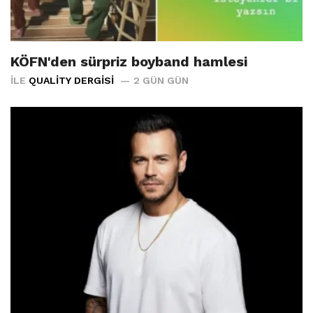
KÖFN'den sürpriz boyband hamlesi
İLE
QUALITY DERGISI
2 GÜN GÜN