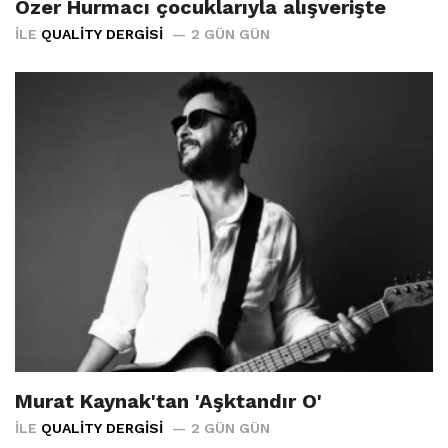
Özer Hurmacı çocuklarıyla alışverişte
İLE
QUALITY DERGISI
2 GÜN GÜN
Murat Kaynak'tan 'Aşktandır O'
İLE
QUALITY DERGISI
2 GÜN GÜN