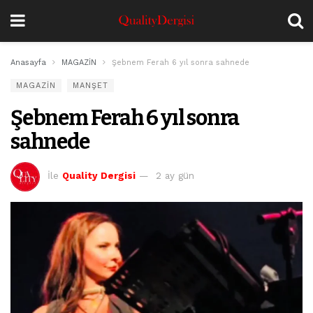
Anasayfa
MAGAZİN
Şebnem Ferah 6 yıl sonra sahnede
MAGAZİN
MANŞET
Şebnem Ferah 6 yıl sonra
sahnede
İle
Quality Dergisi
2 ay gün