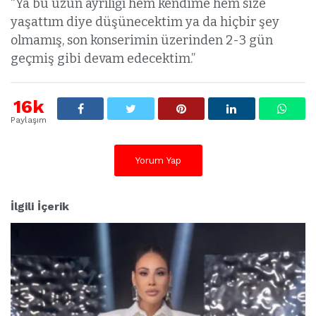
“Ya bu uzun ayrılığı hem kendime hem size
yaşattım diye düşünecektim ya da hiçbir şey
olmamış, son konserimin üzerinden 2-3 gün
geçmiş gibi devam edecektim.”
16k
Paylaşım
Yorum Yap
İlgili İçerik