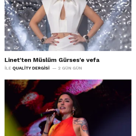
Linet'ten Müslüm Gürses'e vefa
İLE
QUALITY DERGISI
2 GÜN GÜN