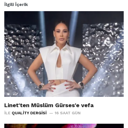
İlgili İçerik
Linet'ten Müslüm Gürses'e vefa
İLE
QUALITY DERGISI
16 SAAT GÜN