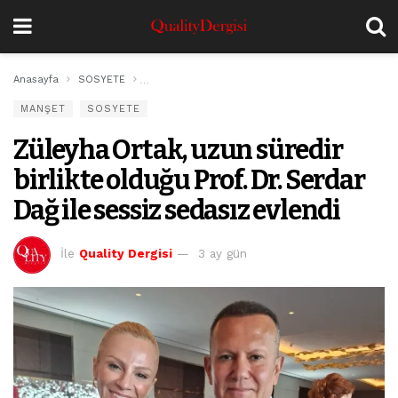
Anasayfa
SOSYETE
Züleyha Ortak, uzun süredir birlikte olduğu Prof. D
MANŞET
SOSYETE
Züleyha Ortak, uzun süredir
birlikte olduğu Prof. Dr. Serdar
Dağ ile sessiz sedasız evlendi
İle
Quality Dergisi
3 ay gün