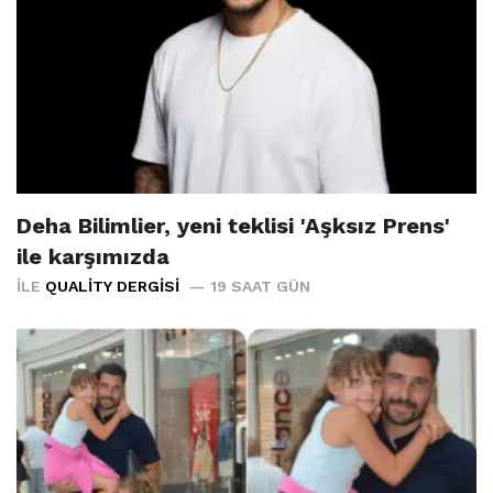
Deha Bilimlier, yeni teklisi 'Aşksız Prens'
ile karşımızda
İLE
QUALITY DERGISI
19 SAAT GÜN