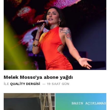
Melek Mosso'ya abone yağdı
İLE
QUALITY DERGISI
19 SAAT GÜN