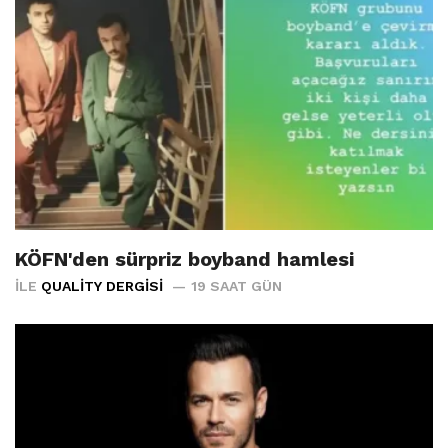
KÖFN'den sürpriz boyband hamlesi
İLE
QUALITY DERGISI
19 SAAT GÜN