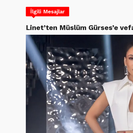
İlgili Mesajlar
Linet’ten Müslüm Gürses’e vef