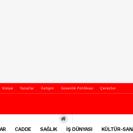
Künye
Yazarlar
İletişim
Güvenlik Politikası
Çerezler
AR
CADDE
SAĞLIK
İŞ DÜNYASI
KÜLTÜR-SAN