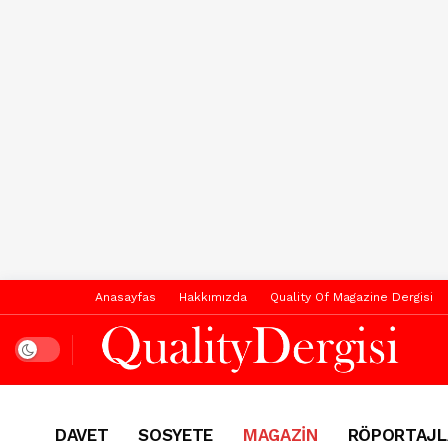
Anasayfas
Hakkımızda
Quality Of Magazine Dergisi
Dark mode
DAVET
SOSYETE
MAGAZİN
RÖPORTAJL