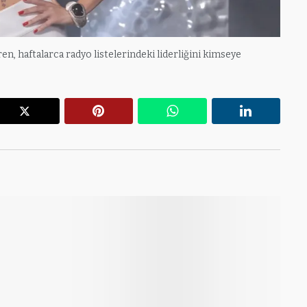
iren, haftalarca radyo listelerindeki liderliğini kimseye
r
X
Pinterest
WhatsApp
Linkedin