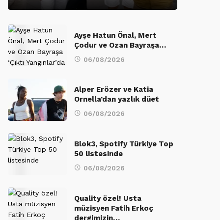
Ayşe Hatun Önal, Mert
Çodur ve Ozan Bayraşa…
06/08/2026
Alper Erözer ve Katia
Ornella’dan yazlık düet
06/08/2026
Blok3, Spotify Türkiye Top
50 listesinde
06/08/2026
Quality özel! Usta
müzisyen Fatih Erkoç
dergimizin…