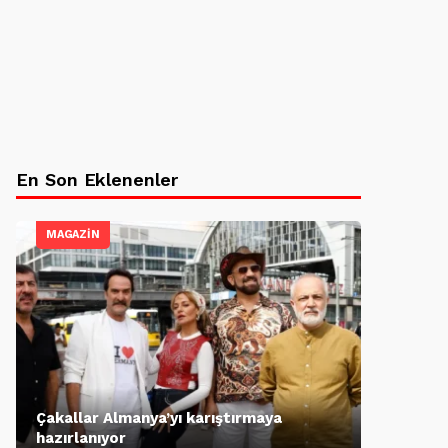
En Son Eklenenler
MAGAZİN
Çakallar Almanya’yı karıştırmaya
hazırlanıyor