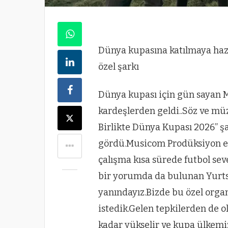
Dünya kupasına katılmaya hazı
özel şarkı
Dünya kupası için gün sayan Mi
kardeşlerden geldi..Söz ve mü
Birlikte Dünya Kupası 2026” şa
gördü.Musicom Prodüksiyon etik
çalışma kısa sürede futbol seve
bir yorumda da bulunan Yurtse
yanındayız.Bizde bu özel orga
istedik.Gelen tepkilerden de 
kadar yükselir ve kupa ülkemi