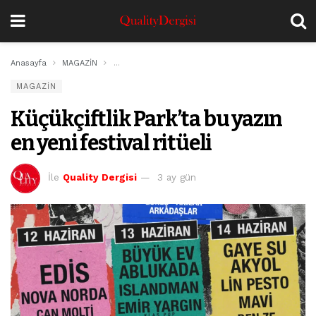
Anasayfa
MAGAZİN
Küçükçiftlik Park’ta bu yazın en yeni festival ritüeli
MAGAZİN
Küçükçiftlik Park’ta bu yazın
en yeni festival ritüeli
İle
Quality Dergisi
3 ay gün