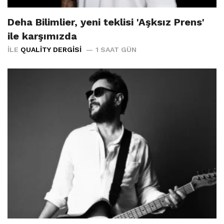
Deha Bilimlier, yeni teklisi 'Aşksız Prens'
ile karşımızda
İLE
QUALITY DERGISI
1 SAAT GÜN