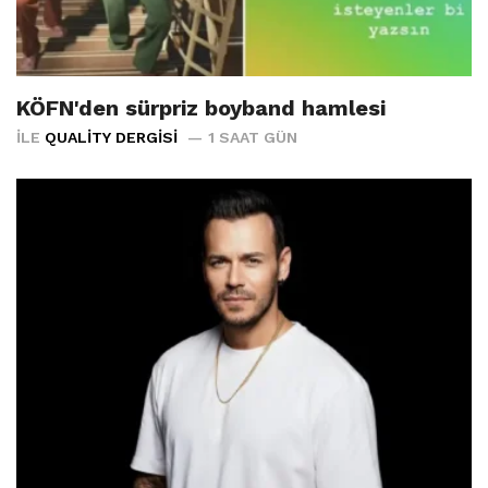
KÖFN'den sürpriz boyband hamlesi
İLE
QUALITY DERGISI
1 SAAT GÜN