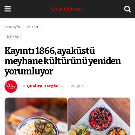
Anasayfa
MEKAN
Kayıntı 1866, ayaküstü meyhane kültürünü yeniden y
MEKAN
Kayıntı 1866, ayaküstü
meyhane kültürünü yeniden
yorumluyor
İle
Quality Dergisi
3 ay gün