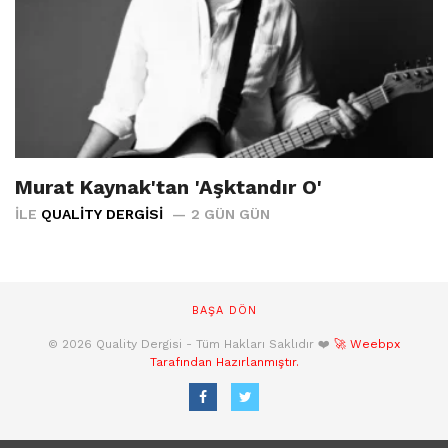
Murat Kaynak'tan 'Aşktandır O'
İLE
QUALITY DERGISI
2 GÜN GÜN
BAŞA DÖN
© 2026 Quality Dergisi - Tüm Hakları Saklıdır ❤️
🚀 Weebpx
Tarafından Hazırlanmıştır.