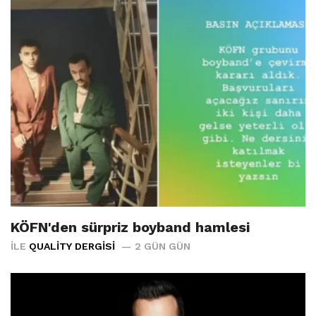
KÖFN'den sürpriz boyband hamlesi
İLE
QUALITY DERGISI
2 GÜN GÜN