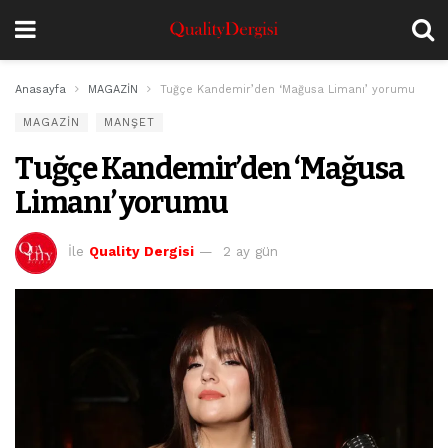
Anasayfa
MAGAZİN
Tuğçe Kandemir’den ‘Mağusa Limanı’ yorumu
MAGAZİN
MANŞET
Tuğçe Kandemir’den ‘Mağusa
Limanı’ yorumu
İle
Quality Dergisi
2 ay gün