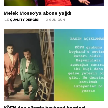
Melek Mosso'ya abone yağdı
İLE
QUALITY DERGISI
3 GÜN GÜN
KÖFN'den sürpriz boyband hamlesi