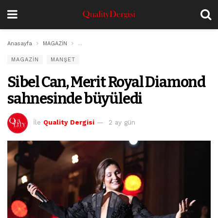
Anasayfa
MAGAZİN
Sibel Can, Merit Royal Diamond sahnesinde büyüle
MAGAZİN
MANŞET
Sibel Can, Merit Royal Diamond
sahnesinde büyüledi
İle
Quality Dergisi
2 ay gün