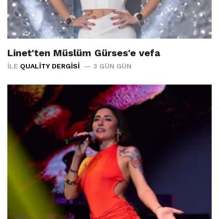
Linet'ten Müslüm Gürses'e vefa
İLE
QUALITY DERGISI
3 GÜN GÜN