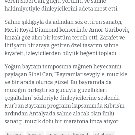
veren Sibel Can, güçlü yorumu ve sahne
hakimiyetiyle dinleyicilerini adeta mest etti.
Sahne şıklığıyla da adından söz ettiren sanatçı,
Merit Royal Diamond konserinde Amor Gariboviç
imzalı göz alıcı bir kostüm tercih etti. Zarafet ve
ihtişamı bir araya getiren özel tasarım sahne
kıyafeti, izleyicilerden büyük beğeni topladı.
Yoğun bayram temposuna rağmen heyecanını
paylaşan Sibel Can, “Bayramlar sevgiyle, müzikle
ve bir arada olunca güzel. Bu bayramda da
müziğin birleştirici gücüyle güzellikleri
çoğaltalım” sözleriyle dinleyicilerine seslendi.
Kurban Bayramı programı kapsamında Kıbrıs’ın
ardından Antalya’da sahne alacak olan ünlü
sanatçı, müzik dolu bir maratona imza atıyor.
E
bayram
konser
merit royal diamond
sibel can