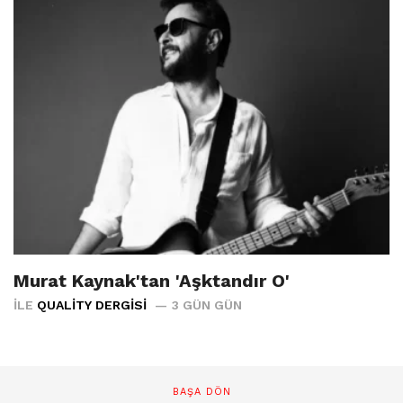
Murat Kaynak'tan 'Aşktandır O'
İLE
QUALITY DERGISI
3 GÜN GÜN
BAŞA DÖN