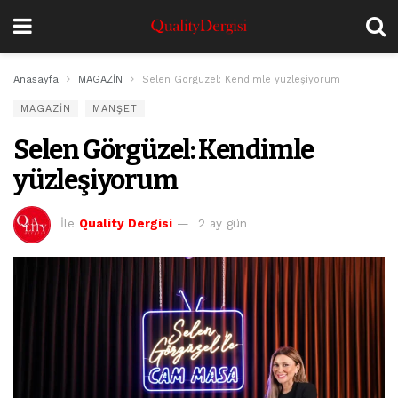
Anasayfa
MAGAZİN
Selen Görgüzel: Kendimle yüzleşiyorum
MAGAZİN
MANŞET
Selen Görgüzel: Kendimle
yüzleşiyorum
İle
Quality Dergisi
2 ay gün