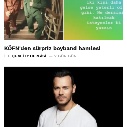
KÖFN'den sürpriz boyband hamlesi
İLE
QUALITY DERGISI
2 GÜN GÜN