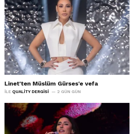
Linet'ten Müslüm Gürses'e vefa
İLE
QUALITY DERGISI
2 GÜN GÜN