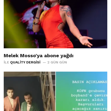
Melek Mosso'ya abone yağdı
İLE
QUALITY DERGISI
2 GÜN GÜN