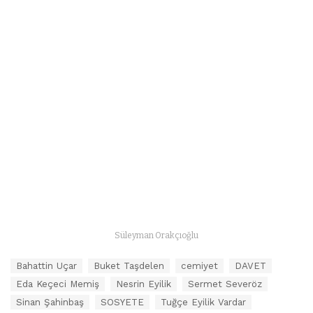
Süleyman Orakçıoğlu
E
Bahattin Uçar
Buket Taşdelen
cemiyet
DAVET
t
Eda Keçeci Memiş
Nesrin Eyilik
Sermet Severöz
i
k
Sinan Şahinbaş
SOSYETE
Tuğçe Eyilik Vardar