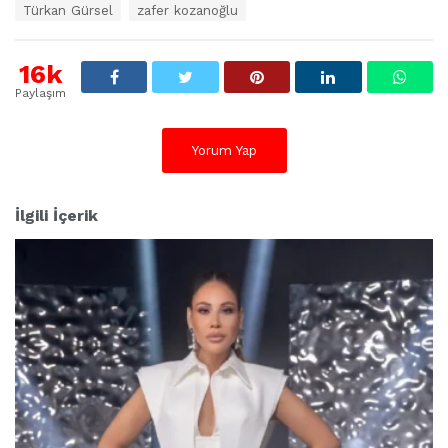
e
Türkan Gürsel
zafer kozanoğlu
t
l
e
16k
r
:
Paylaşım
Yorum Yap
İlgili İçerik