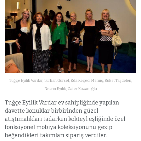
Tuğçe Eyilik Vardar, Türkan Gürsel, Eda Keçeci Memiş, Buket Taşdelen,
Nesrin Eyilik, Zafer Kozanoğlu
Tuğçe Eyilik Vardar ev sahipliğinde yapılan
davette konuklar birbirinden güzel
atıştımalıkları tadarken kokteyl eşliğinde özel
fonksiyonel mobiya koleksiyonunu gezip
beğendikleri takımları sipariş verdiler.