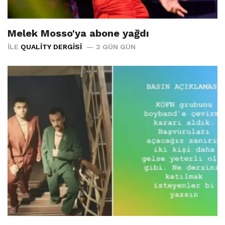
Melek Mosso'ya abone yağdı
İLE
QUALITY DERGISI
2 GÜN GÜN