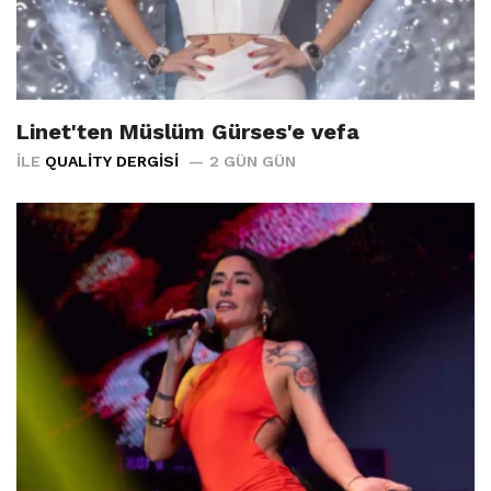
Linet'ten Müslüm Gürses'e vefa
İLE
QUALITY DERGISI
2 GÜN GÜN