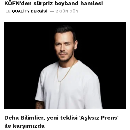
KÖFN'den sürpriz boyband hamlesi
İLE
QUALITY DERGISI
2 GÜN GÜN
Deha Bilimlier, yeni teklisi 'Aşksız Prens'
ile karşımızda