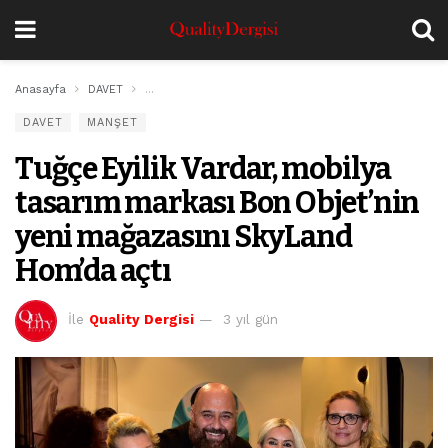
Anasayfa
DAVET
Tuğçe Eyilik Vardar, mobilya tasarım markası Bon Obj
DAVET
MANŞET
Tuğçe Eyilik Vardar, mobilya
tasarım markası Bon Objet’nin
yeni mağazasını SkyLand
Hom’da açtı
İle
Quality Dergisi
3 yıl gün