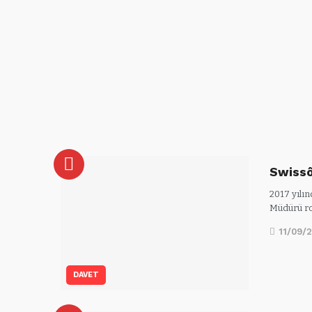
Swissô
2017 yılın
Müdürü r
11/09/
DAVET