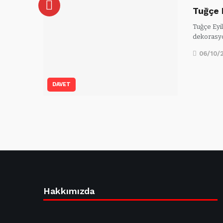
Tuğçe 
Tuğçe Eyi
dekorasy
06/10/
DAVET
Hakkımızda