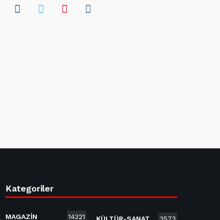
Kategoriler
MAGAZİN
14321
KÜLTÜR-SANAT
3573