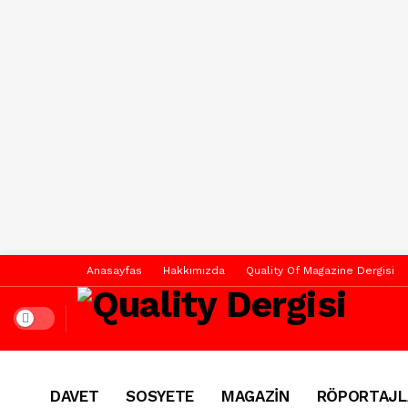
Anasayfas
Hakkımızda
Quality Of Magazine Dergisi
Dark mode
DAVET
SOSYETE
MAGAZİN
RÖPORTAJL