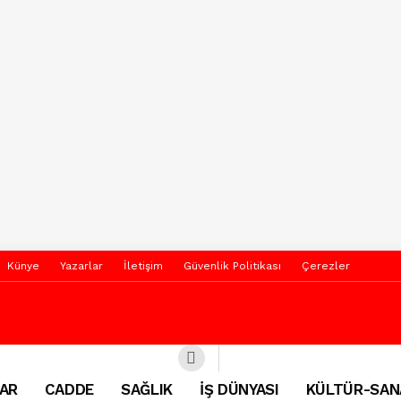
Künye
Yazarlar
İletişim
Güvenlik Politikası
Çerezler
AR
CADDE
SAĞLIK
İŞ DÜNYASI
KÜLTÜR-SAN