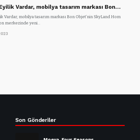
Eyilik Vardar, mobilya tasarım markası Bon…
lik Vardar, mobilya tasarım markası Bon Objet’nin SkyLand Hom
on merkezinde yeni…
2023
Son Gönderiler
Moeva, Four Seasons