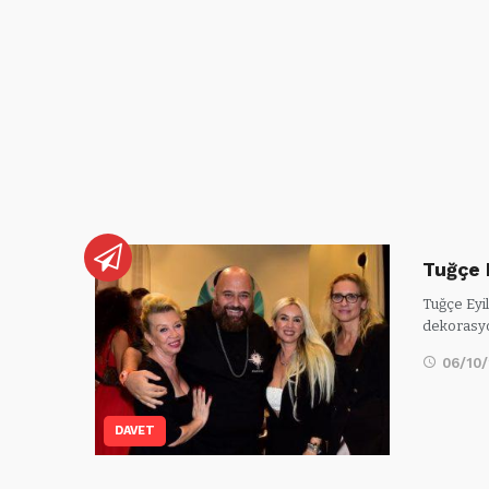
Tuğçe 
Tuğçe Eyi
dekorasy
06/10
DAVET