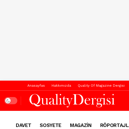
Anasayfas
Hakkımızda
Quality Of Magazine Dergisi
Dark mode
DAVET
SOSYETE
MAGAZİN
RÖPORTAJL