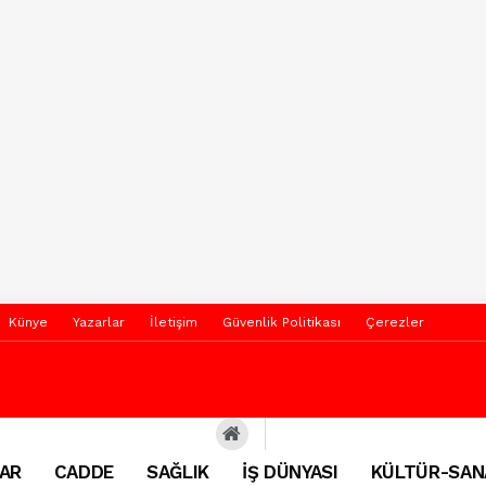
Künye
Yazarlar
İletişim
Güvenlik Politikası
Çerezler
AR
CADDE
SAĞLIK
İŞ DÜNYASI
KÜLTÜR-SAN