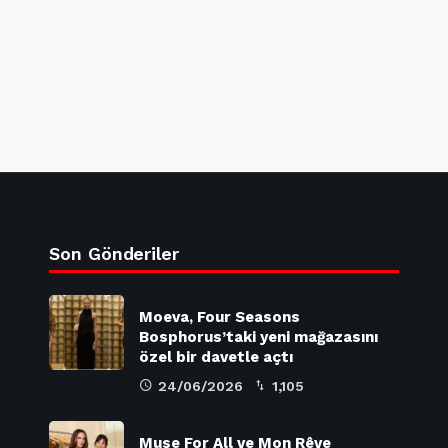
Son Gönderiler
Moeva, Four Seasons
Bosphorus’taki yeni mağazasını
özel bir davetle açtı
24/06/2026
1,105
Muse For All ve Mon Rêve