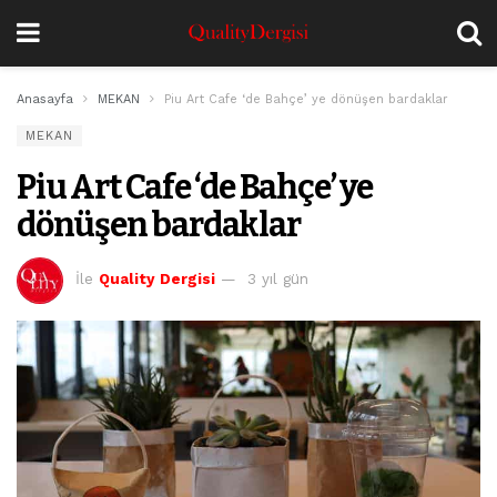
Anasayfa
MEKAN
Piu Art Cafe ‘de Bahçe’ ye dönüşen bardaklar
MEKAN
Piu Art Cafe ‘de Bahçe’ ye
dönüşen bardaklar
İle
Quality Dergisi
3 yıl gün