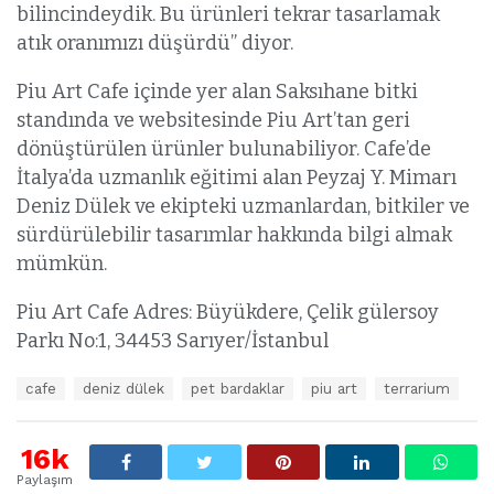
bilincindeydik. Bu ürünleri tekrar tasarlamak
atık oranımızı düşürdü” diyor.
Piu Art Cafe içinde yer alan Saksıhane bitki
standında ve websitesinde Piu Art’tan geri
dönüştürülen ürünler bulunabiliyor. Cafe’de
İtalya’da uzmanlık eğitimi alan Peyzaj Y. Mimarı
Deniz Dülek ve ekipteki uzmanlardan, bitkiler ve
sürdürülebilir tasarımlar hakkında bilgi almak
mümkün.
Piu Art Cafe Adres: Büyükdere, Çelik gülersoy
Parkı No:1, 34453 Sarıyer/İstanbul
E
cafe
deniz dülek
pet bardaklar
piu art
terrarium
t
i
k
16k
e
Paylaşım
t