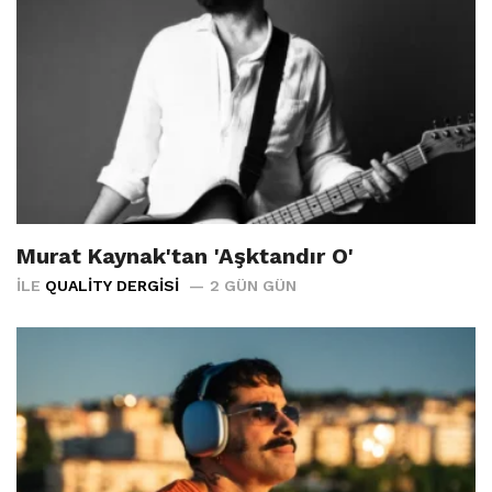
Murat Kaynak'tan 'Aşktandır O'
İLE
QUALITY DERGISI
2 GÜN GÜN