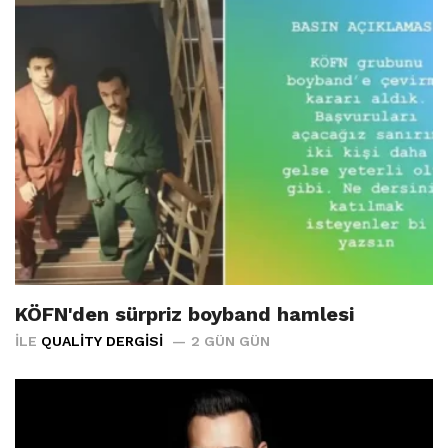
KÖFN'den sürpriz boyband hamlesi
İLE
QUALITY DERGISI
2 GÜN GÜN