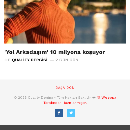
'Yol Arkadaşım' 10 milyona koşuyor
İLE
QUALITY DERGISI
2 GÜN GÜN
BAŞA DÖN
© 2026 Quality Dergisi - Tüm Hakları Saklıdır ❤️
🚀 Weebpx
Tarafından Hazırlanmıştır.