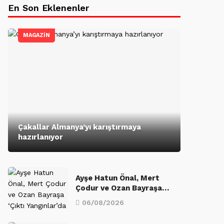
En Son Eklenenler
MAGAZİN
Çakallar Almanya’yı karıştırmaya
hazırlanıyor
Ayşe Hatun Önal, Mert
Çodur ve Ozan Bayraşa…
06/08/2026