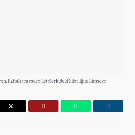
iren, haftalarca radyo listelerindeki liderliğini kimseye
r
X
Pinterest
WhatsApp
Linkedin