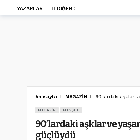
YAZARLAR
DIĞER
Anasayfa
MAGAZİN
90’lardaki aşklar 
MAGAZİN
MANŞET
90’lardaki aşklar ve yaşa
güçlüydü