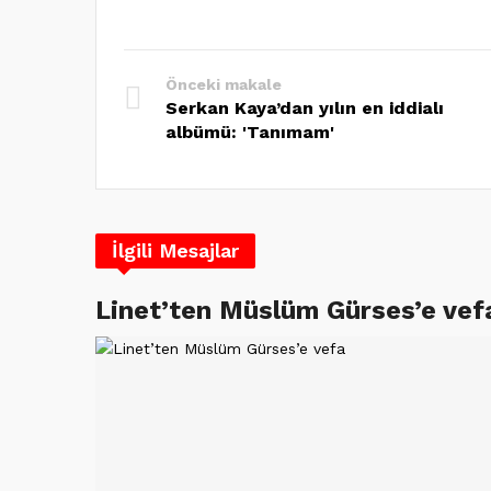
Önceki makale
Serkan Kaya’dan yılın en iddialı
albümü: 'Tanımam'
İlgili Mesajlar
Linet’ten Müslüm Gürses’e vef