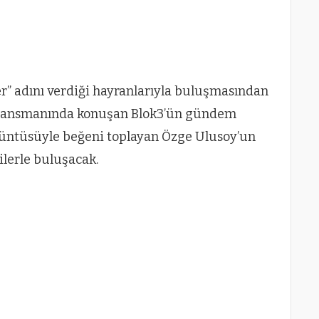
er” adını verdiği hayranlarıyla buluşmasından
n lansmanında konuşan Blok3’ün gündem
örüntüsüyle beğeni toplayan Özge Ulusoy’un
ilerle buluşacak.