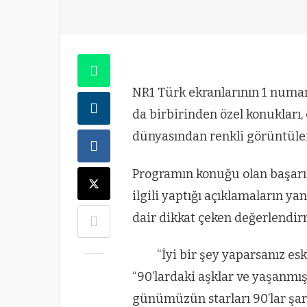
NR1 Türk ekranlarının 1 numa
da birbirinden özel konukları
dünyasından renkli görüntüler
Programın konuğu olan başarılı
ilgili yaptığı açıklamaların ya
dair dikkat çeken değerlendi
“İyi bir şey yaparsanız es
“90’lardaki aşklar ve yaşanmı
günümüzün starları 90’lar şar