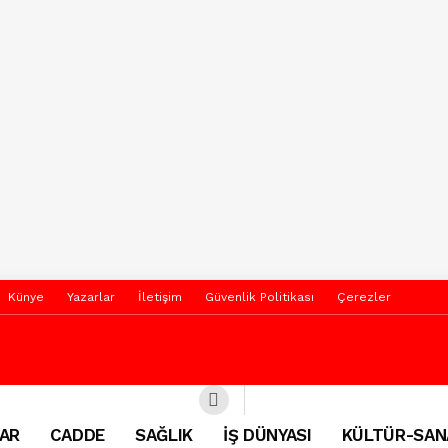
Künye
Yazarlar
İletişim
Güvenlik Politikası
Çerezler
AR
CADDE
SAĞLIK
İŞ DÜNYASI
KÜLTÜR-SAN