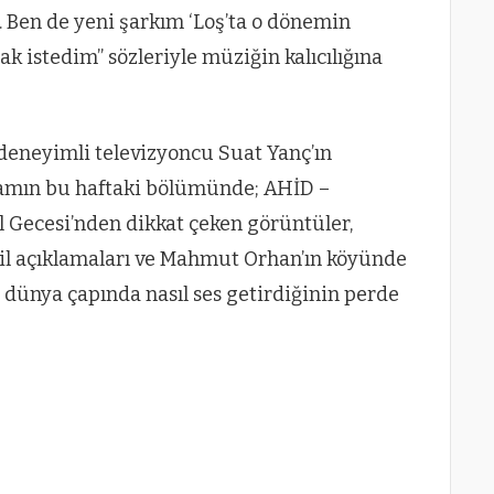
i. Ben de yeni şarkım ‘Loş’ta o dönemin
ak istedim” sözleriyle müziğin kalıcılığına
deneyimli televizyoncu Suat Yanç’ın
gramın bu haftaki bölümünde; AHİD –
 Gecesi’nden dikkat çeken görüntüler,
stil açıklamaları ve Mahmut Orhan’ın köyünde
 dünya çapında nasıl ses getirdiğinin perde