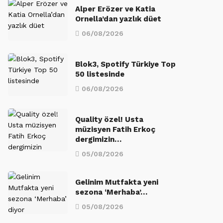
Alper Erözer ve Katia
Ornella’dan yazlık düet
06/08/2026
Blok3, Spotify Türkiye Top
50 listesinde
06/08/2026
Quality özel! Usta
müzisyen Fatih Erkoç
dergimizin…
05/08/2026
Gelinim Mutfakta yeni
sezona ‘Merhaba’…
05/08/2026