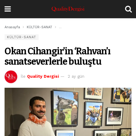
Anasayfa
KÜLTÜR-SANAT
Okan Cihangir’in ‘Rahvan’ı sanatseverlerle bu
KÜLTÜR-SANAT
Okan Cihangir’in ‘Rahvan’ı
sanatseverlerle buluştu
İle
Quality Dergisi
2 ay gün