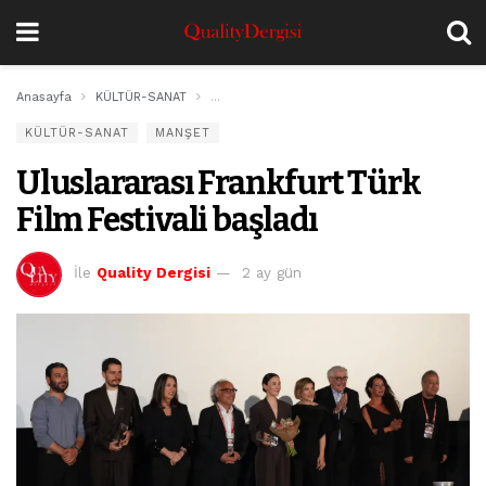
Anasayfa
KÜLTÜR-SANAT
Uluslararası Frankfurt Türk Film Festivali baş
KÜLTÜR-SANAT
MANŞET
Uluslararası Frankfurt Türk
Film Festivali başladı
İle
Quality Dergisi
2 ay gün