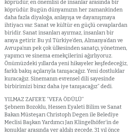
köprüdür, en önemlisi de insanlar arasında bir
köprüdür. Bugün dünyamızın her zamankinden
daha fazla diyaloğa, anlayışa ve dayanışmaya
ihtiyacı var. Sanat ve kültür en güçlü cevaplardan
biridir. Sanat insanları ayırmaz, insanları bir
araya getirir. Bu yıl Türkiye’den, Almanya’dan ve
Avrupa’nın pek çok ülkesinden sanatçı, yönetmen,
yapımcı ve sinema emekçilerini ağırlıyoruz.
Önümüzdeki yıllarda yeni hikayeler keşfedeceğiz,
farklı bakış açılarıyla tanışacağız. Yeni dostluklar
kuracağız. Sinemanın evrensel dili sayesinde
birbirimizi biraz daha iye tanışacağız” dedi.
YILMAZ ZAFER’E “VEFA ÖDÜLÜ”
Şebnem Bozoklu, Hessen Eyaleti Bilim ve Sanat
Bakan Müsteşarı Christoph Degen ile Belediye
Meclisi Başkan Yardımcı Jan Klingelhöfer’in de
konuklar arasında yer aldığı gecede, 31 yıl önce