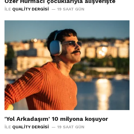
Özer Hurmacı çocuklarıyla alışverişte
İLE
QUALITY DERGISI
19 SAAT GÜN
'Yol Arkadaşım' 10 milyona koşuyor
İLE
QUALITY DERGISI
19 SAAT GÜN