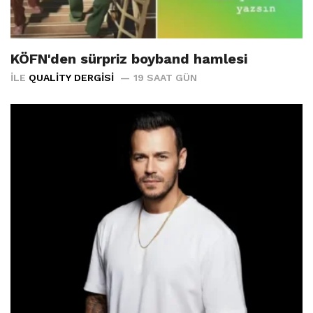
KÖFN'den sürpriz boyband hamlesi
İLE
QUALITY DERGISI
19 SAAT GÜN