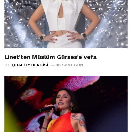
Linet'ten Müslüm Gürses'e vefa
İLE
QUALITY DERGISI
16 SAAT GÜN