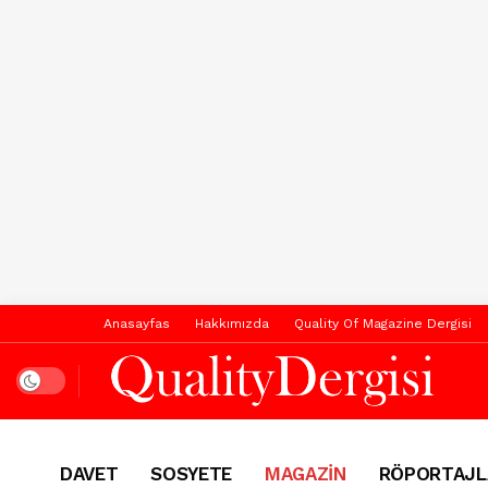
Anasayfas
Hakkımızda
Quality Of Magazine Dergisi
Dark mode
DAVET
SOSYETE
MAGAZİN
RÖPORTAJL