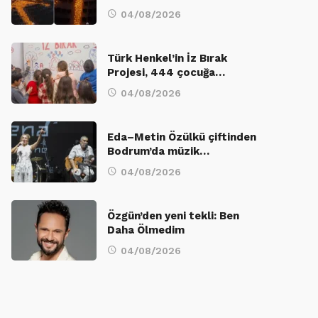
04/08/2026
Türk Henkel’in İz Bırak
Projesi, 444 çocuğa…
04/08/2026
Eda–Metin Özülkü çiftinden
Bodrum’da müzik…
04/08/2026
Özgün’den yeni tekli: Ben
Daha Ölmedim
04/08/2026