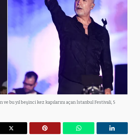
e bu yıl beşinci kez kapılarını açan İstanbul Festivali, 5
r
X
Pinterest
WhatsApp
Linkedin