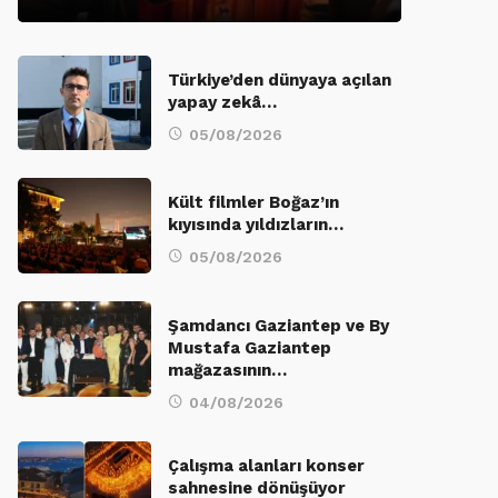
Türkiye’den dünyaya açılan
yapay zekâ…
05/08/2026
Kült filmler Boğaz’ın
kıyısında yıldızların…
05/08/2026
Şamdancı Gaziantep ve By
Mustafa Gaziantep
mağazasının…
04/08/2026
Çalışma alanları konser
sahnesine dönüşüyor