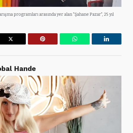
arışma programları arasında yer alan "Şahane Pazar", 25 yıl
r
X
Pinterest
WhatsApp
Linkedin
lobal Hande