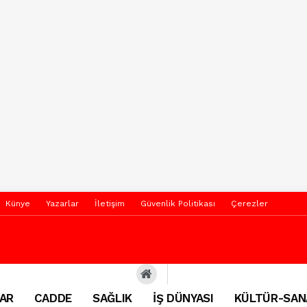
Künye
Yazarlar
İletişim
Güvenlik Politikası
Çerezler
AR
CADDE
SAĞLIK
İŞ DÜNYASI
KÜLTÜR-SAN