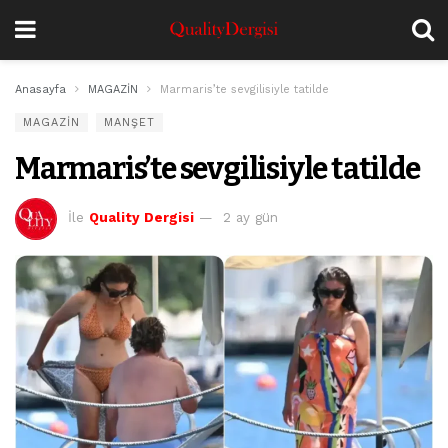
Anasayfa
MAGAZİN
Marmaris’te sevgilisiyle tatilde
MAGAZİN
MANŞET
Marmaris’te sevgilisiyle tatilde
İle
Quality Dergisi
2 ay gün