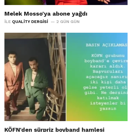
Melek Mosso'ya abone yağdı
İLE
QUALITY DERGISI
2 GÜN GÜN
KÖFN'den sürpriz boyband hamlesi