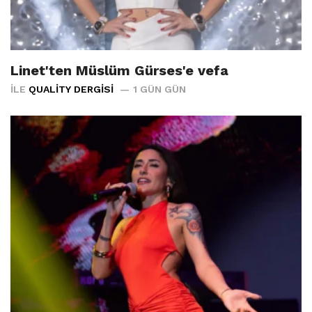
Linet'ten Müslüm Gürses'e vefa
İLE
QUALITY DERGISI
1 GÜN GÜN