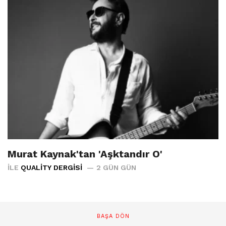
Murat Kaynak'tan 'Aşktandır O'
İLE
QUALITY DERGISI
2 GÜN GÜN
BAŞA DÖN