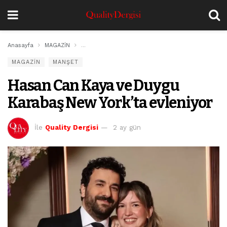
Anasayfa
MAGAZİN
Hasan Can Kaya ve Duygu Karabaş New York’ta evl
MAGAZİN
MANŞET
Hasan Can Kaya ve Duygu
Karabaş New York’ta evleniyor
İle
Quality Dergisi
2 ay gün