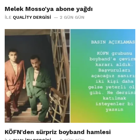
Melek Mosso'ya abone yağdı
İLE
QUALITY DERGISI
2 GÜN GÜN
KÖFN'den sürpriz boyband hamlesi