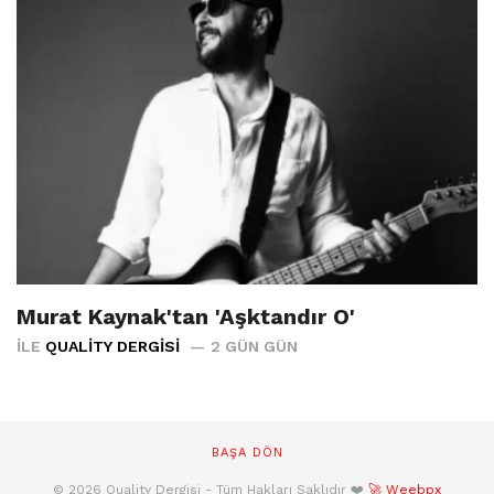
Murat Kaynak'tan 'Aşktandır O'
İLE
QUALITY DERGISI
2 GÜN GÜN
BAŞA DÖN
© 2026 Quality Dergisi - Tüm Hakları Saklıdır ❤️
🚀 Weebpx