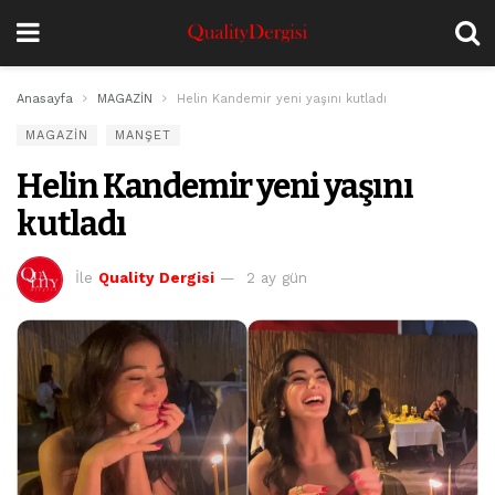
Anasayfa
MAGAZİN
Helin Kandemir yeni yaşını kutladı
MAGAZİN
MANŞET
Helin Kandemir yeni yaşını
kutladı
İle
Quality Dergisi
2 ay gün