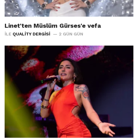
Linet'ten Müslüm Gürses'e vefa
İLE
QUALITY DERGISI
2 GÜN GÜN