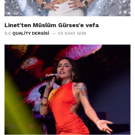
Linet'ten Müslüm Gürses'e vefa
İLE
QUALITY DERGISI
24 SAAT GÜN