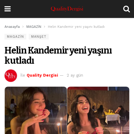
Anasayfa
MAGAZİN
Helin Kandemir yeni yaşını kutladı
MAGAZİN
MANŞET
Helin Kandemir yeni yaşını
kutladı
İle
Quality Dergisi
2 ay gün