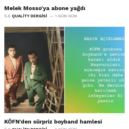
Melek Mosso'ya abone yağdı
İLE
QUALITY DERGISI
1 GÜN GÜN
KÖFN'den sürpriz boyband hamlesi