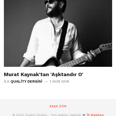
Murat Kaynak'tan 'Aşktandır O'
İLE
QUALITY DERGISI
1 GÜN GÜN
BAŞA DÖN
© 2026 Quality Dergisi - Tüm Hakları Saklıdır ❤️
🚀 Weebpx