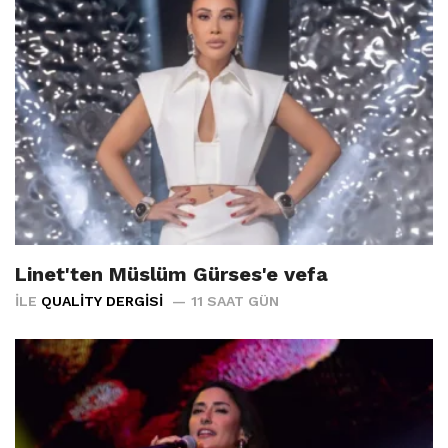
Linet'ten Müslüm Gürses'e vefa
İLE
QUALITY DERGISI
11 SAAT GÜN