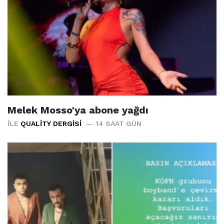
Melek Mosso'ya abone yağdı
İLE
QUALITY DERGISI
14 SAAT GÜN