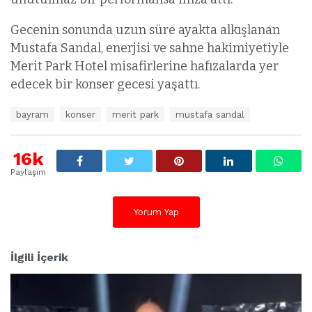
Gecenin sonunda uzun süre ayakta alkışlanan
Mustafa Sandal, enerjisi ve sahne hakimiyetiyle
Merit Park Hotel misafirlerine hafızalarda yer
edecek bir konser gecesi yaşattı.
E
bayram
konser
merit park
mustafa sandal
t
i
k
16k
e
Paylaşım
t
l
e
Yorum Yap
r
:
İlgili İçerik