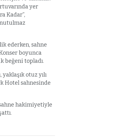
ertuvarında yer
ra Kadar”,
 unutulmaz
lik ederken, sahne
. Konser boyunca
k beğeni topladı.
yaklaşık otuz yılı
rk Hotel sahnesinde
 sahne hakimiyetiyle
attı.