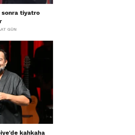
 sonra tiyatro
r
AAT GÜN
biye'de kahkaha