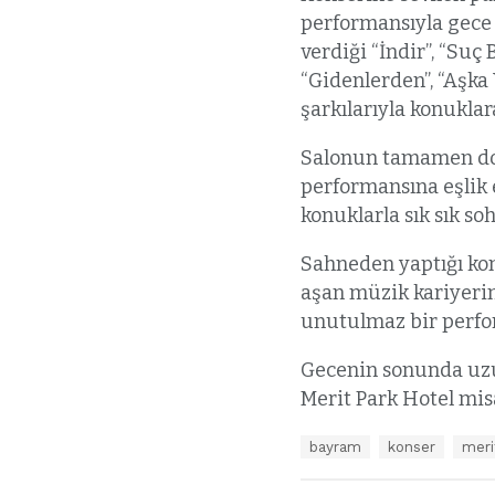
performansıyla gece 
verdiği “İndir”, “Suç
“Gidenlerden”, “Aşka
şarkılarıyla konuklara
Salonun tamamen dold
performansına eşlik 
konuklarla sık sık s
Sahneden yaptığı kon
aşan müzik kariyerin
unutulmaz bir perfo
Gecenin sonunda uzun
Merit Park Hotel misa
E
bayram
konser
meri
t
i