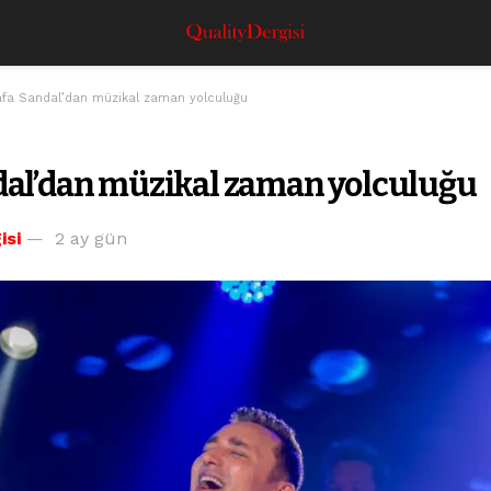
fa Sandal’dan müzikal zaman yolculuğu
al’dan müzikal zaman yolculuğu
isi
2 ay gün