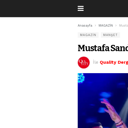
Anasayfa
MAGAZİN
Musta
MAGAZİN
MANŞET
Mustafa Sand
İle
Quality Derg