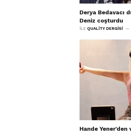
Derya Bedavacı d
Deniz coşturdu
İLE
QUALITY DERGISI
Hande Yener'den y