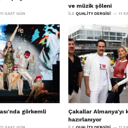
ve müzik şöleni
11 SAAT GÜN
İLE
QUALITY DERGISI
11 S
ası'nda görkemli
Çakallar Almanya'yı 
hazırlanıyor
11 SAAT GÜN
İLE
QUALITY DERGISI
11 S