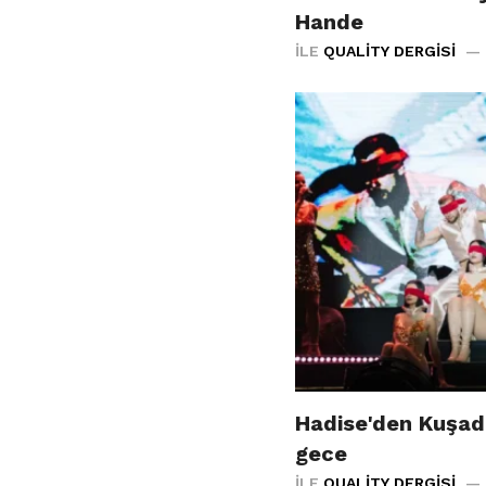
Hande
İLE
QUALITY DERGISI
Hadise'den Kuşad
gece
İLE
QUALITY DERGISI