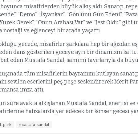
boyunca misafirlerden büyük alkış aldı. Sanatçı, rep
 Bende”, “Demo”, “İsyankar”, “Gönlünü Gün Edeni”, “Paza
 Yürek Gerek”, “Onun Arabası Var” ve “Jest Oldu” gibi
 nostalji ve eğlenceyi bir arada yaşattı.
uğu gecede, misafirler şarkılara hep bir ağızdan eş
eden dans gösterileri geceye ayrı bir dinamizm kattı
ohbet eden Mustafa Sandal, samimi tavırlarıyla da büyü
uşmada tüm misafirlerin bayramını kutlayan sanatçı, 
in sevilen eserlerini peş peşe seslendirerek Merit Pa
rmansa imza attı.
 süre ayakta alkışlanan Mustafa Sandal, enerjisi ve
firlerine hafızalarda yer edecek bir konser gecesi yaş
t park
mustafa sandal