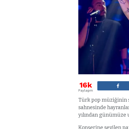
16k
Paylaşım
Türk pop müziğinin s
sahnesinde hayranlar
yılından günümüze uz
Konserine sevilen pa