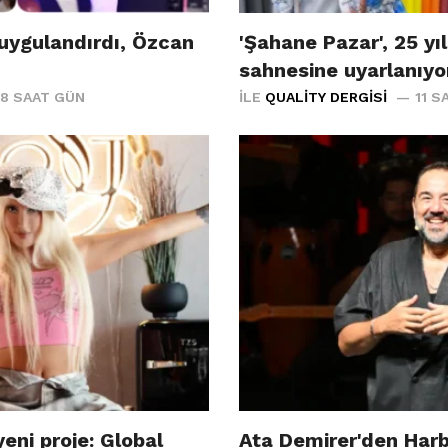
uygulandırdı, Özcan
'Şahane Pazar', 25 yıl
sahnesine uyarlanıyo
8 SAAT GÜN
İLE
QUALITY DERGISI
11 S
eni proje: Global
Ata Demirer'den Har