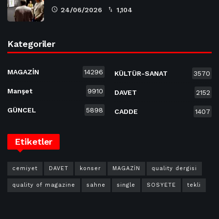
24/06/2026
1,104
Kategoriler
MAGAZİN
14296
KÜLTÜR-SANAT
3570
Manşet
9910
DAVET
2152
GÜNCEL
5898
CADDE
1407
Etiketler
cemiyet
DAVET
konser
MAGAZİN
quality dergisi
quality of magazine
sahne
single
SOSYETE
tekli