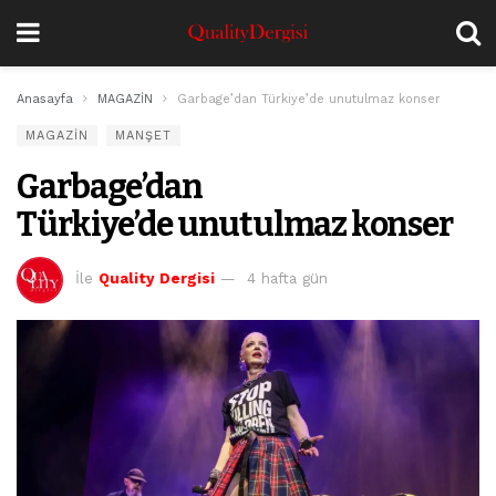
Anasayfa
MAGAZİN
Garbage’dan Türkiye’de unutulmaz konser
MAGAZİN
MANŞET
Garbage’dan
Türkiye’de unutulmaz konser
İle
Quality Dergisi
4 hafta gün