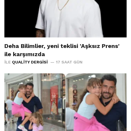
Deha Bilimlier, yeni teklisi 'Aşksız Prens'
ile karşımızda
İLE
QUALITY DERGISI
17 SAAT GÜN