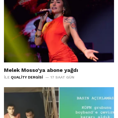
Melek Mosso'ya abone yağdı
İLE
QUALITY DERGISI
17 SAAT GÜN