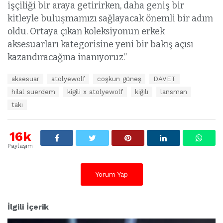
işçiliği bir araya getirirken, daha geniş bir
kitleyle buluşmamızı sağlayacak önemli bir adım
oldu. Ortaya çıkan koleksiyonun erkek
aksesuarları kategorisine yeni bir bakış açısı
kazandıracağına inanıyoruz.”
E
aksesuar
atolyewolf
coşkun güneş
DAVET
t
hilal suerdem
kigili x atolyewolf
kiğılı
lansman
i
k
takı
e
t
l
16k
e
Paylaşım
r
:
Yorum Yap
İlgili İçerik