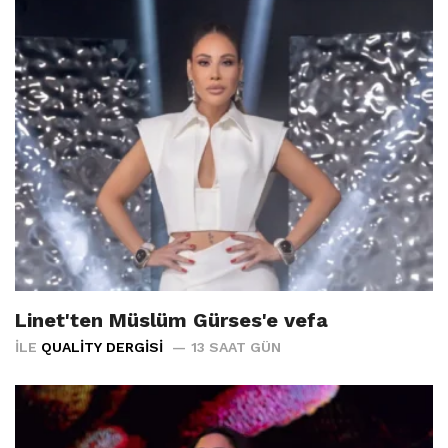
Linet'ten Müslüm Gürses'e vefa
İLE
QUALITY DERGISI
13 SAAT GÜN