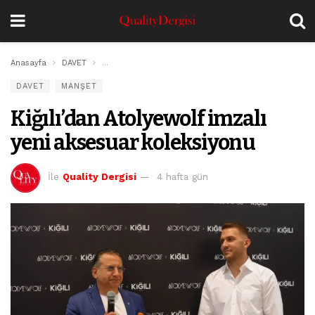
Anasayfa
DAVET
Kiğılı’dan Atolyewolf imzalı yeni aksesuar koleksiyonu
DAVET
MANŞET
Kiğılı’dan Atolyewolf imzalı
yeni aksesuar koleksiyonu
İle
Quality Dergisi
4 hafta gün