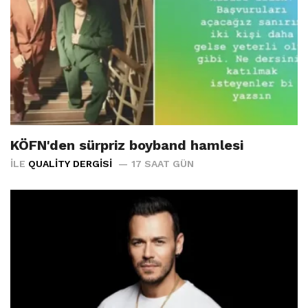
KÖFN'den sürpriz boyband hamlesi
İLE
QUALITY DERGISI
17 SAAT GÜN