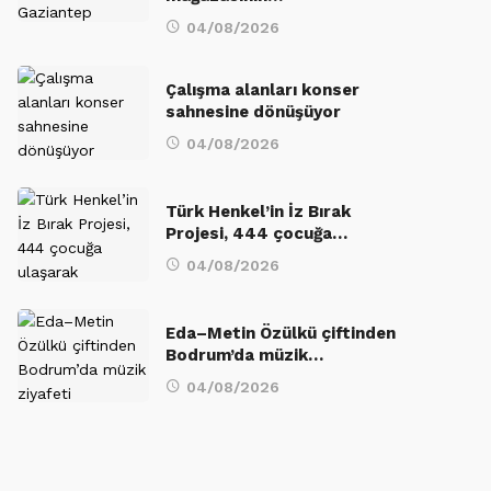
04/08/2026
Çalışma alanları konser
sahnesine dönüşüyor
04/08/2026
Türk Henkel’in İz Bırak
Projesi, 444 çocuğa…
04/08/2026
Eda–Metin Özülkü çiftinden
Bodrum’da müzik…
04/08/2026