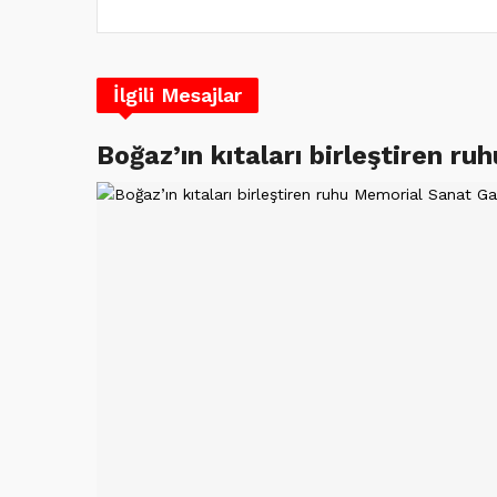
İlgili Mesajlar
Boğaz’ın kıtaları birleştiren r