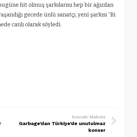
bugüne hit olmuş şarkılarını hep bir ağızdan
şandığı gecede ünlü sanatçı, yeni şarkısı “Bi
ede canlı olarak söyledi.
Sonraki Makale
r
Garbage’dan Türkiye’de unutulmaz
konser