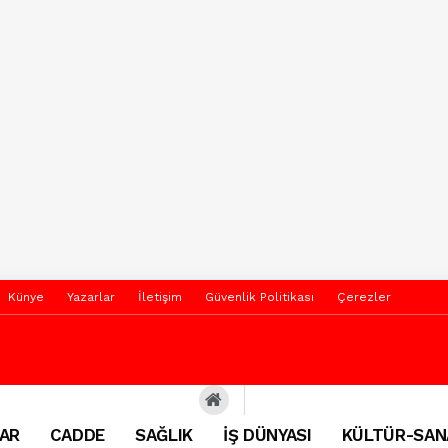
Künye
Yazarlar
İletişim
Güvenlik Politikası
Çerezler
AR
CADDE
SAĞLIK
İŞ DÜNYASI
KÜLTÜR-SAN