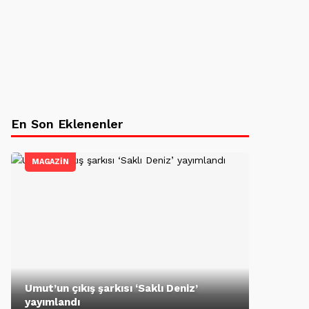
En Son Eklenenler
MAGAZİN
Umut’un çıkış şarkısı ‘Saklı Deniz’
yayımlandı