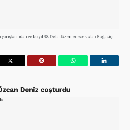
yarışlarından ve bu yıl 38. Defa düzenlenecek olan Boğaziçi
r
X
Pinterest
WhatsApp
Linkedin
 Özcan Deniz coşturdu