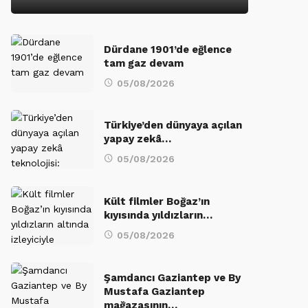
Dürdane 1901’de eğlence
tam gaz devam
05/08/2026
Türkiye’den dünyaya açılan
yapay zekâ…
05/08/2026
Kült filmler Boğaz’ın
kıyısında yıldızların…
05/08/2026
Şamdancı Gaziantep ve By
Mustafa Gaziantep
mağazasının…