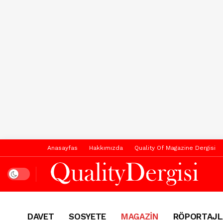
Anasayfas
Hakkımızda
Quality Of Magazine Dergisi
Dark mode
DAVET
SOSYETE
MAGAZİN
RÖPORTAJL