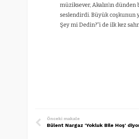
müziksever, Akalın’ın dünden 
seslendirdi. Büyük coşkunun ya
Şey mi Dedin?”i de ilk kez sahn
Önceki makale
Bülent Nargaz 'Yokluk Bile Hoş' diyo