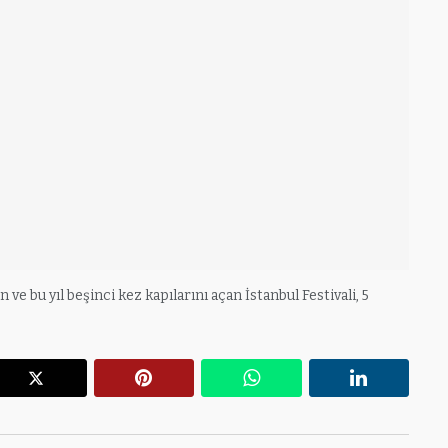
e bu yıl beşinci kez kapılarını açan İstanbul Festivali, 5
r
X
Pinterest
WhatsApp
Linkedin