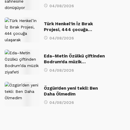
04/08/2026
Türk Henkel’in İz Bırak
Projesi, 444 çocuğa…
04/08/2026
Eda–Metin Özülkü çiftinden
Bodrum’da müzik…
04/08/2026
Özgün’den yeni tekli: Ben
Daha Ölmedim
04/08/2026