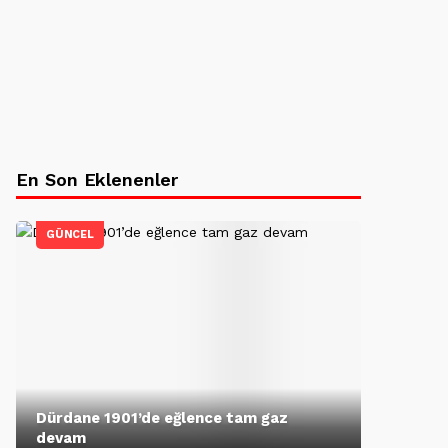
En Son Eklenenler
GÜNCEL
Dürdane 1901’de eğlence tam gaz
devam