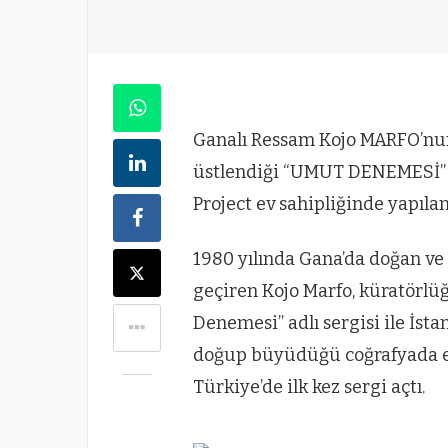
Ganalı Ressam Kojo MARFO’nu
üstlendiği “UMUT DENEMESİ” isi
Project ev sahipliğinde yapılan
1980 yılında Gana’da doğan ve 
geçiren Kojo Marfo, küratörl
Denemesi” adlı sergisi ile İsta
doğup büyüdüğü coğrafyada ed
Türkiye’de ilk kez sergi açtı.