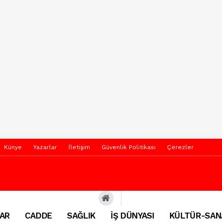
Künye
Yazarlar
İletişim
Güvenlik Politikası
Çerezler
AR
CADDE
SAĞLIK
İŞ DÜNYASI
KÜLTÜR-SAN