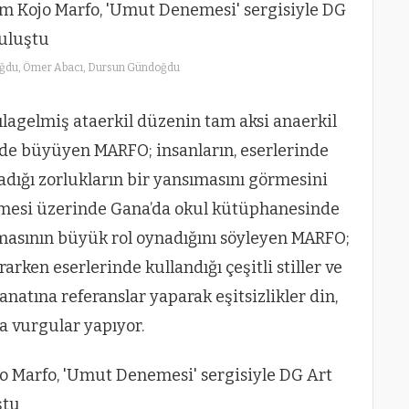
ğdu, Ömer Abacı, Dursun Gündoğdu
ılagelmiş ataerkil düzenin tam aksi anaerkil
de büyüyen MARFO; insanların, eserlerinde
adığı zorlukların bir yansımasını görmesini
lişmesi üzerinde Gana’da okul kütüphanesinde
ışmasının büyük rol oynadığını söyleyen MARFO;
rarken eserlerinde kullandığı çeşitli stiller ve
anatına referanslar yaparak eşitsizlikler din,
a vurgular yapıyor.