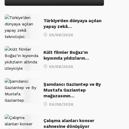
Türkiye’den dünyaya açılan
yapay zekâ…
05/08/2026
Kült filmler Boğaz’ın
kıyısında yıldızların…
05/08/2026
Şamdancı Gaziantep ve By
Mustafa Gaziantep
mağazasının…
04/08/2026
Çalışma alanları konser
sahnesine dönüşüyor