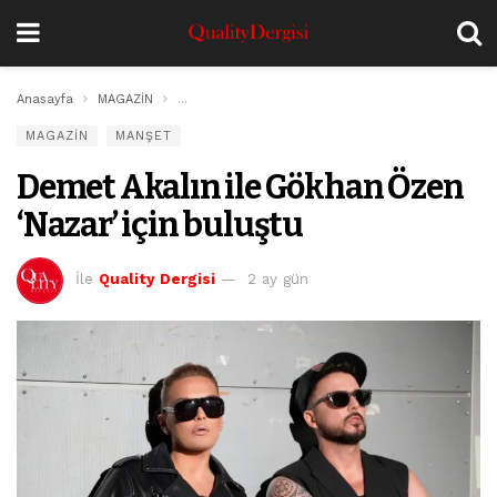
Anasayfa
MAGAZİN
Demet Akalın ile Gökhan Özen ‘Nazar’ için buluştu
MAGAZİN
MANŞET
Demet Akalın ile Gökhan Özen
‘Nazar’ için buluştu
İle
Quality Dergisi
2 ay gün