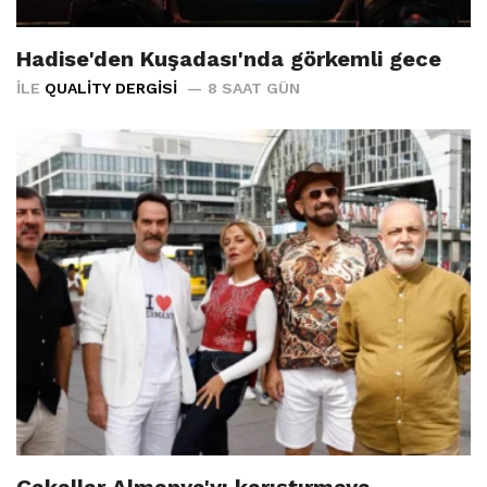
Hadise'den Kuşadası'nda görkemli gece
İLE
QUALITY DERGISI
8 SAAT GÜN
Çakallar Almanya'yı karıştırmaya