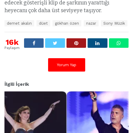
edecek gösterişli klip de şarkının yarattığı
heyecanı çok daha üst seviyeye taşıyor.
E
demet akalın
düet
gökhan özen
nazar
Sony Müzik
t
i
k
16k
e
Paylaşım
t
l
e
Yorum Yap
r
:
İlgili İçerik