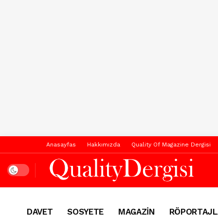
Anasayfas
Hakkımızda
Quality Of Magazine Dergisi
Dark mode
DAVET
SOSYETE
MAGAZİN
RÖPORTAJL