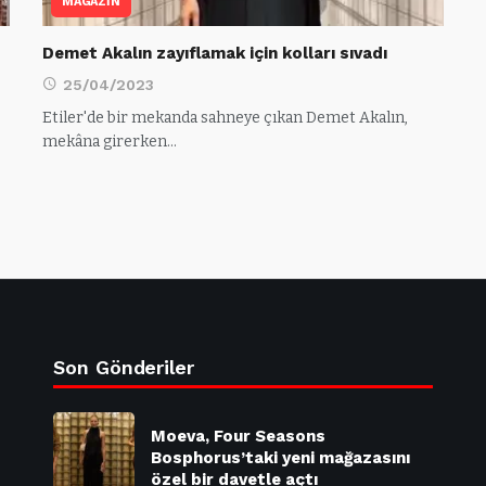
MAGAZİN
Demet Akalın zayıflamak için kolları sıvadı
25/04/2023
Etiler'de bir mekanda sahneye çıkan Demet Akalın,
mekâna girerken…
Son Gönderiler
Moeva, Four Seasons
Bosphorus’taki yeni mağazasını
özel bir davetle açtı