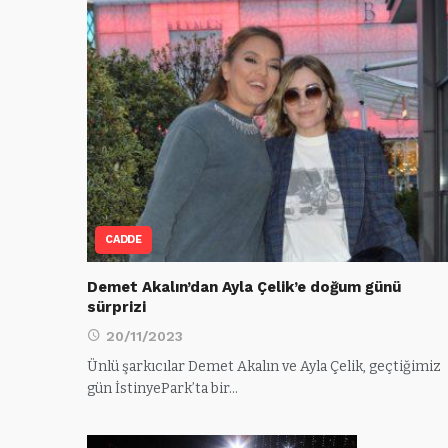
CADDE
Demet Akalın’dan Ayla Çelik’e doğum günü
sürprizi
20/11/2023
Ünlü şarkıcılar Demet Akalın ve Ayla Çelik, geçtiğimiz
gün İstinyePark’ta bir…