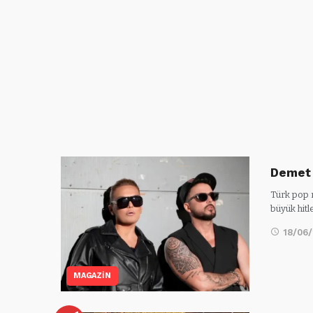
Demet 
Türk pop 
büyük hitl
18/06
MAGAZİN