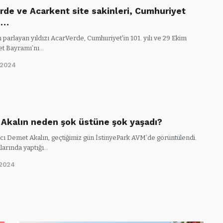
rde ve Acarkent site sakinleri, Cumhuriyet
u…
parlayan yıldızı AcarVerde, Cumhuriyet'in 101. yılı ve 29 Ekim
t Bayramı’nı…
/2024
Akalın neden şok üstüne şok yaşadı?
ıcı Demet Akalın, geçtiğimiz gün İstinyePark AVM’de görüntülendi.
larında yaptığı…
/2024