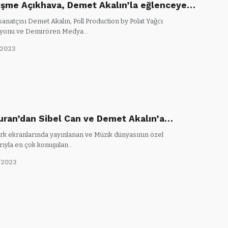
şme Açıkhava, Demet Akalın’la eğlenceye…
anatçısı Demet Akalın, Poll Production by Polat Yağcı
syonu ve Demirören Medya…
/2023
uran’dan Sibel Can ve Demet Akalın’a…
k ekranlarında yayınlanan ve Müzik dünyasının özel
arıyla en çok konuşulan…
/2023