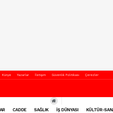
Künye
Yazarlar
İletişim
Güvenlik Politikası
Çerezler
AR
CADDE
SAĞLIK
İŞ DÜNYASI
KÜLTÜR-SAN