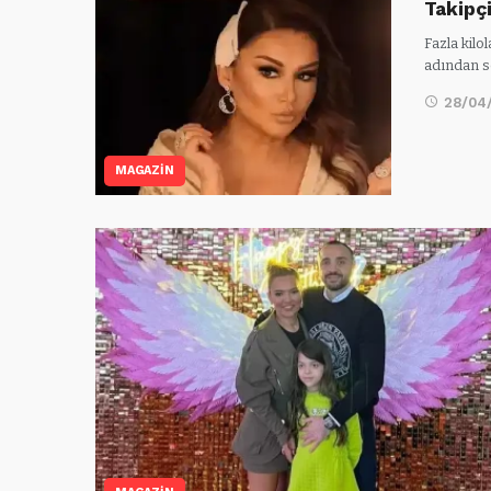
Takipç
Fazla kilo
adından sö
28/04
MAGAZİN