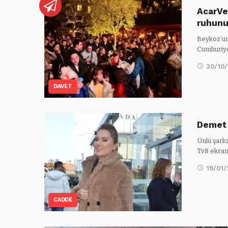
AcarVe
ruhun
Beykoz’un 
Cumhuriye
30/10
DAVET
Demet 
Ünlü şark
Tv8 ekran
19/01
CADDE