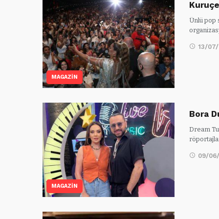
Kuruçe
Ünlü pop s
organiza
13/07
MAGAZİN
Bora D
Dream Tur
röportajl
09/06
MAGAZİN