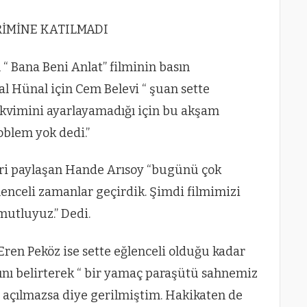
İMİNE KATILMADI
 “ Bana Beni Anlat” filminin basın
 Hünal için Cem Belevi “ şuan sette
kvimini ayarlayamadığı için bu akşam
oblem yok dedi.”
eri paylaşan Hande Arısoy “bugünü çok
lenceli zamanlar geçirdik. Şimdi filmimizi
mutluyuz.” Dedi.
en Peköz ise sette eğlenceli olduğu kadar
rını belirterek “ bir yamaç paraşütü sahnemiz
t açılmazsa diye gerilmiştim. Hakikaten de