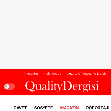
Anasayfas
Hakkımızda
Quality Of Magazine Dergisi
Dark mode
DAVET
SOSYETE
MAGAZİN
RÖPORTAJL