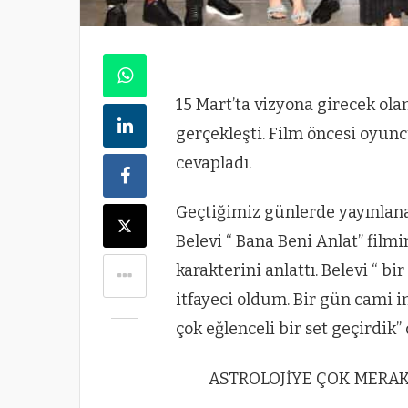
15 Mart’ta vizyona girecek ola
gerçekleşti. Film öncesi oyunc
cevapladı.
Geçtiğimiz günlerde yayınlan
Belevi “ Bana Beni Anlat” film
karakterini anlattı. Belevi “ b
itfayeci oldum. Bir gün cami 
çok eğlenceli bir set geçirdik” 
ASTROLOJİYE ÇOK MERA