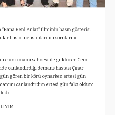
n “Bana Beni Anlat” filminin basın gösterisi
ular basın mensuplarının sorularını
an cami imamı sahnesi ile güldüren Cem
inde canlandırdığı demans hastası Çınar
ir gün gören bir körü oynarken ertesi gün
imamını canlandırdım ertesi gün falcı oldum
dedi.
KLIYIM