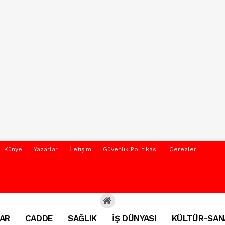
Künye
Yazarlar
İletişim
Güvenlik Politikası
Çerezler
AR
CADDE
SAĞLIK
İŞ DÜNYASI
KÜLTÜR-SAN