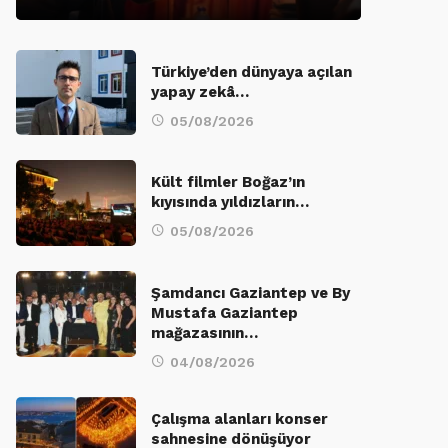
Türkiye’den dünyaya açılan
yapay zekâ…
05/08/2026
Kült filmler Boğaz’ın
kıyısında yıldızların…
05/08/2026
Şamdancı Gaziantep ve By
Mustafa Gaziantep
mağazasının…
04/08/2026
Çalışma alanları konser
sahnesine dönüşüyor