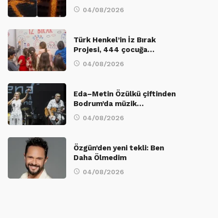
04/08/2026
Türk Henkel’in İz Bırak
Projesi, 444 çocuğa…
04/08/2026
Eda–Metin Özülkü çiftinden
Bodrum’da müzik…
04/08/2026
Özgün’den yeni tekli: Ben
Daha Ölmedim
04/08/2026