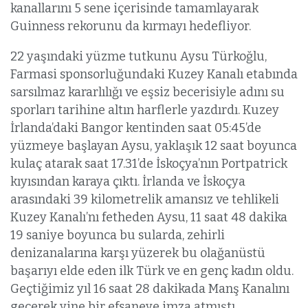
kanallarını 5 sene içerisinde tamamlayarak
Guinness rekorunu da kırmayı hedefliyor.
22 yaşındaki yüzme tutkunu Aysu Türkoğlu,
Farmasi sponsorluğundaki Kuzey Kanalı etabında
sarsılmaz kararlılığı ve eşsiz becerisiyle adını su
sporları tarihine altın harflerle yazdırdı. Kuzey
İrlanda’daki Bangor kentinden saat 05:45’de
yüzmeye başlayan Aysu, yaklaşık 12 saat boyunca
kulaç atarak saat 17.31’de İskoçya’nın Portpatrick
kıyısından karaya çıktı. İrlanda ve İskoçya
arasındaki 39 kilometrelik amansız ve tehlikeli
Kuzey Kanalı’nı fetheden Aysu, 11 saat 48 dakika
19 saniye boyunca bu sularda, zehirli
denizanalarına karşı yüzerek bu olağanüstü
başarıyı elde eden ilk Türk ve en genç kadın oldu.
Geçtiğimiz yıl 16 saat 28 dakikada Manş Kanalını
geçerek yine bir efsaneye imza atmıştı.