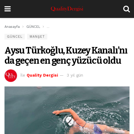
Anasayfa
GÜNCEL
Aysu Türkoğlu, Kuzey Kanalı’nı da geçen en genç yü
GÜNCEL
MANŞET
Aysu Türkoğlu, Kuzey Kanalı’nı
da geçen en genç yüzücü oldu
İle
Quality Dergisi
3 yıl gün