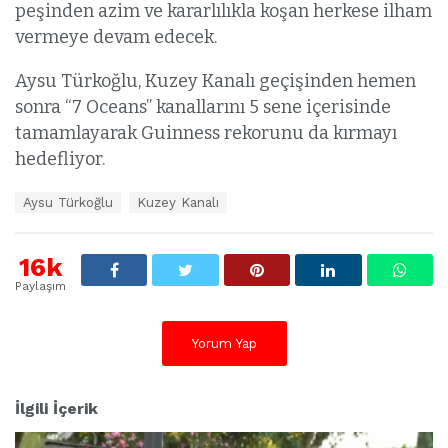
peşinden azim ve kararlılıkla koşan herkese ilham
vermeye devam edecek.
Aysu Türkoğlu, Kuzey Kanalı geçişinden hemen
sonra “7 Oceans” kanallarını 5 sene içerisinde
tamamlayarak Guinness rekorunu da kırmayı
hedefliyor.
E
Aysu Türkoğlu
Kuzey Kanalı
t
i
k
16k
e
Paylaşım
t
l
e
Yorum Yap
r
:
İlgili İçerik