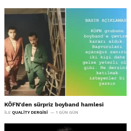
KÖFN'den sürpriz boyband hamlesi
İLE
QUALITY DERGISI
1 GÜN GÜN