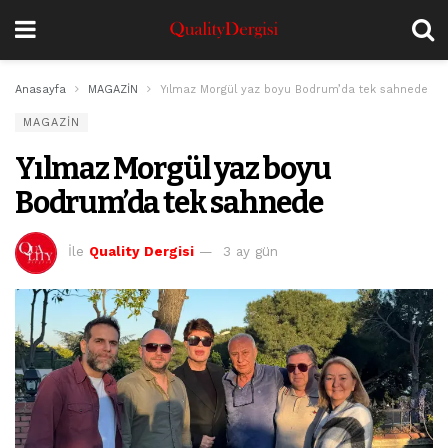
Anasayfa
MAGAZİN
Yılmaz Morgül yaz boyu Bodrum’da tek sahnede
MAGAZİN
Yılmaz Morgül yaz boyu
Bodrum’da tek sahnede
İle
Quality Dergisi
3 ay gün