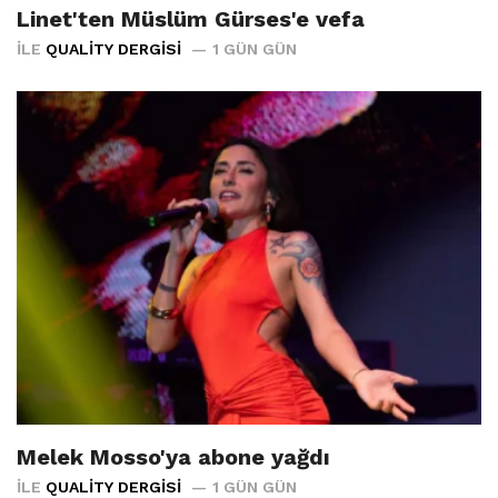
Linet'ten Müslüm Gürses'e vefa
İLE
QUALITY DERGISI
1 GÜN GÜN
Melek Mosso'ya abone yağdı
İLE
QUALITY DERGISI
1 GÜN GÜN