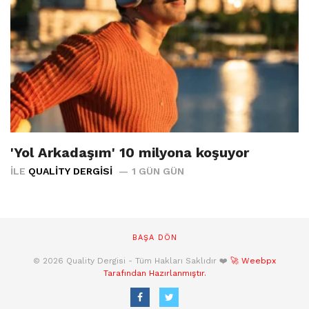
'Yol Arkadaşım' 10 milyona koşuyor
İLE
QUALITY DERGISI
1 GÜN GÜN
BAŞA DÖN
© 2026 Quality Dergisi - Tüm Hakları Saklıdır ❤️
🚀 Weebpx
Tarafından Hazırlanmıştır.