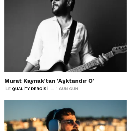
Murat Kaynak'tan 'Aşktandır O'
İLE
QUALITY DERGISI
1 GÜN GÜN