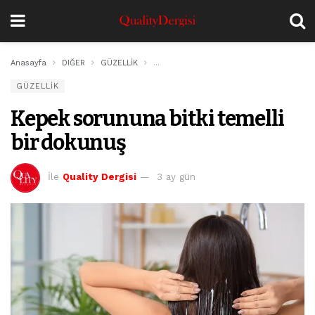
Anasayfa
DIĞER
GÜZELLİK
Kepek sorununa bitki temelli bir dokunuş
GÜZELLİK
Kepek sorununa bitki temelli
bir dokunuş
İle
Quality Dergisi
3 ay gün