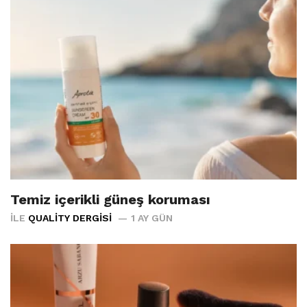
Temiz içerikli güneş koruması
İLE
QUALITY DERGISI
1 AY GÜN