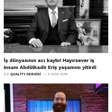
İş dünyasının acı kaybı! Hayırsever iş
insanı Abdülkadir Eriş yaşamını yitirdi
İLE
QUALITY DERGISI
6 GÜN GÜN