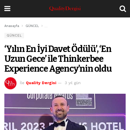
Anasayfa
GÜNCEL
‘Yılın En İyi Davet Ödülü’, ‘En Uzun Gece’ ile Think
GÜNCEL
‘Yılın En İyi Davet Ödülü’, ‘En
Uzun Gece’ ile Thinkerbee
Experience Agency’nin oldu
İle
Quality Dergisi
3 yıl gün