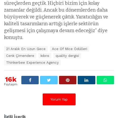
süreçlerden geçtik. Hiçbiri bizim için kolay
zamanlar değildi. Ancak bu dönemlerden daha
büyüyerek ve güçlenerek çıktık. Yaratıcılığın ve
kaliteli tasarımların arttığı işlerle sektörün
gelişmesi için çalışmaya devam edeceğiz’’ diye
konuştu.
E
21 Aralık En Uzun Gece
Ace Of Mice Ödülleri
t
Cenk Çimendere
kıbrıs
quality dergisi
i
k
Thinkerbee Experience Agency
e
t
l
16k
e
Paylaşım
r
:
Yorum Yap
İlgili İçerik