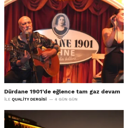
Dürdane 1901’de eğlence tam gaz devam
İLE
QUALITY DERGISI
4 GÜN GÜN