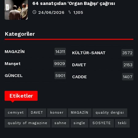
64 sanatçıdan ‘Organ Bağışı’ çağrısı
24/06/2026
1,105
Kategoriler
MAGAZİN
14311
KÜLTÜR-SANAT
3572
Manşet
9929
DAVET
2153
GÜNCEL
5901
CADDE
1407
Etiketler
cemiyet
DAVET
konser
MAGAZİN
quality dergisi
quality of magazine
sahne
single
SOSYETE
tekli