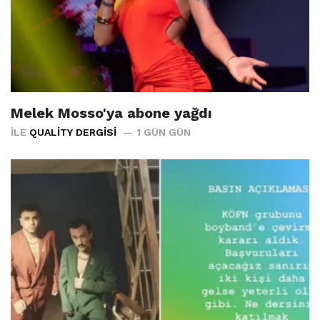
Melek Mosso'ya abone yağdı
İLE
QUALITY DERGISI
1 GÜN GÜN