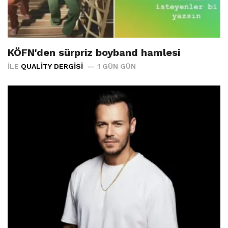
KÖFN'den sürpriz boyband hamlesi
İLE
QUALITY DERGISI
1 GÜN GÜN