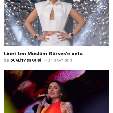
Linet'ten Müslüm Gürses'e vefa
İLE
QUALITY DERGISI
24 SAAT GÜN