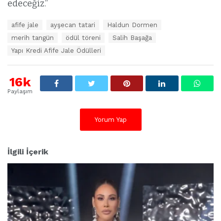
edeceğiz.’’
E
afife jale
ayşecan tatari
Haldun Dormen
t
merih tangün
ödül töreni
Salih Başağa
i
k
Yapı Kredi Afife Jale Ödülleri
e
t
l
16k
e
Paylaşım
r
:
Yorum Yap
İlgili İçerik