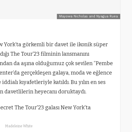
Mayowa Nicholas and Nyagua Ruea
ew York’ta görkemli bir davet ile ikonik süper
ldığı The Tour’23 filminin lansmanını
rından da aşına olduğumuz çok sevilen “Pembe
enter’da gerçekleşen galaya, moda ve eğlence
iddialı kıyafetleriyle katıldı. Bu yılın en ses
n davetlilerin heyecanı doruktaydı.
Madeleine White