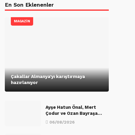
En Son Eklenenler
MAGAZİN
Çakallar Almanya’yı karıştırmaya
hazırlanıyor
Ayşe Hatun Önal, Mert
Çodur ve Ozan Bayraşa…
06/08/2026