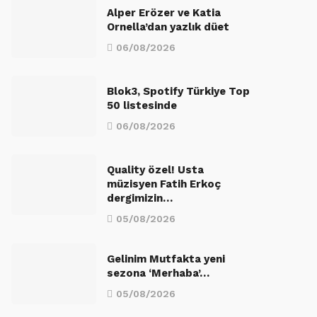
Alper Erözer ve Katia
Ornella’dan yazlık düet
06/08/2026
Blok3, Spotify Türkiye Top
50 listesinde
06/08/2026
Quality özel! Usta
müzisyen Fatih Erkoç
dergimizin…
05/08/2026
Gelinim Mutfakta yeni
sezona ‘Merhaba’…
05/08/2026