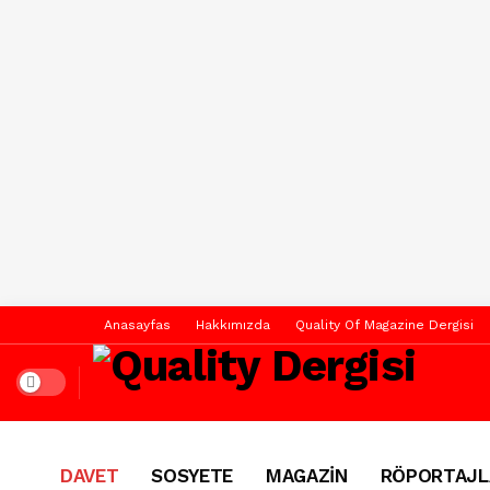
Anasayfas
Hakkımızda
Quality Of Magazine Dergisi
Dark mode
DAVET
SOSYETE
MAGAZİN
RÖPORTAJL