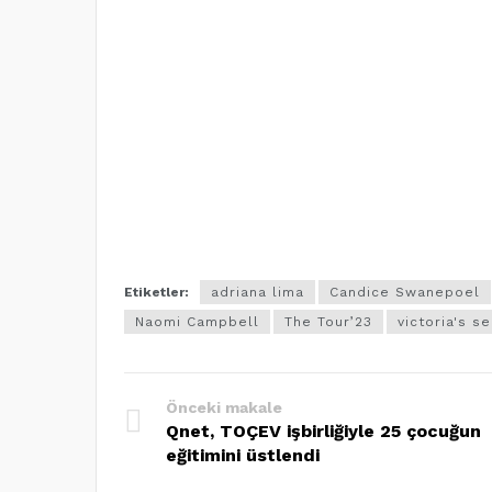
Etiketler:
adriana lima
Candice Swanepoel
Naomi Campbell
The Tour’23
victoria's s
Önceki makale
Qnet, TOÇEV işbirliğiyle 25 çocuğun
eğitimini üstlendi