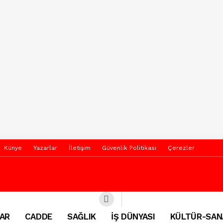
Künye
Yazarlar
İletişim
Güvenlik Politikası
Çerezler
AR
CADDE
SAĞLIK
İŞ DÜNYASI
KÜLTÜR-SAN