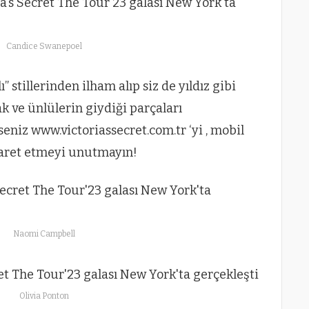
Candice Swanepoel
” stillerinden ilham alıp siz de yıldız gibi
 ve ünlülerin giydiği parçaları
niz www.victoriassecret.com.tr ‘yi , mobil
aret etmeyi unutmayın!
Naomi Campbell
Olivia Ponton