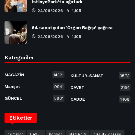
İstinyePark’ta ağırladı
24/06/2026
1,105
64 sanatçıdan ‘Organ Bağışı’ çağrısı
24/06/2026
1,105
Kategoriler
MAGAZİN
14321
KÜLTÜR-SANAT
3573
Manşet
9941
DAVET
2154
GÜNCEL
5901
CADDE
1408
Etiketler
cemiyet
DAVET
konser
MAGAZİN
quality dergisi