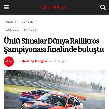
Anasayfa
GÜNCEL
Ünlü Simalar Dünya Rallikros Şampiyonası finalinde
GÜNCEL
MANŞET
Ünlü Simalar Dünya Rallikros
Şampiyonası finalinde buluştu
İle
Quality Dergisi
2 yıl gün