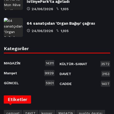
İstinyePark’ta ağırladı
24/06/2026
1,105
64 sanatçıdan ‘Organ Bağışı’ çağrısı
24/06/2026
1,105
Kategoriler
MAGAZİN
14311
KÜLTÜR-SANAT
3572
Manşet
9929
DAVET
2153
GÜNCEL
5901
CADDE
1407
Etiketler
cemiyet
DAVET
konser
MAGAZİN
quality dergisi