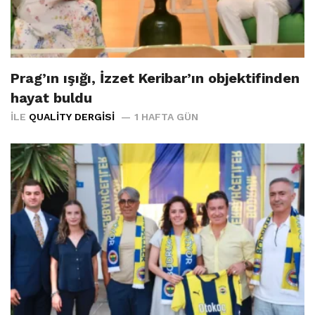
Prag’ın ışığı, İzzet Keribar’ın objektifinden
hayat buldu
İLE
QUALITY DERGISI
1 HAFTA GÜN