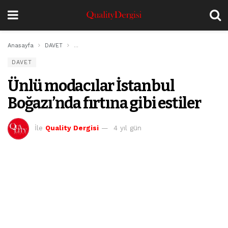
Anasayfa
DAVET
Ünlü modacılar İstanbul Boğazı’nda fırtına gibi estiler
DAVET
Ünlü modacılar İstanbul
Boğazı’nda fırtına gibi estiler
İle
Quality Dergisi
4 yıl gün