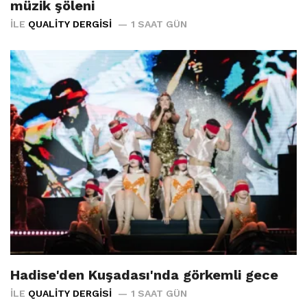
müzik şöleni
İLE
QUALITY DERGISI
1 SAAT GÜN
Hadise'den Kuşadası'nda görkemli gece
İLE
QUALITY DERGISI
1 SAAT GÜN