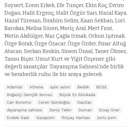
Soysert, Ecem Erkek, Efe Tunçer, Ekin Koç, Evrim
Doğan, Halit Ergenç, Halit Özgür Sarı, Hazal Kaya,
Hazal Türesan, İbrahim Selim, Kaan Sekban, Lori
Barokas, Melisa Sözen, Meriç Aral, Mert Fırat,
Metin Akdülger, Naz Çağla Irmak, Orkun Işıtmak,
Özge Borak, Özge Özacar, Özge Özder, Pınar Altuğ
Atacan, Serkan Keskin, Sinem Ünsal, Taner Ölmez,
Tansu Biçer, Umut Kurt ve Yiğit Özşener gibi
değerli sanatçılar ‘Dayanışma Sahnesi’nde birlik
ve beraberlik ruhu ile bir araya gelecek.
E
Adamlar
Athena
aylin aslım
Bedük
BEGE
t
Boğaziçi Gençlik Korosu
Büyük Ev Ablukada
i
k
Can Bonomo
Ceren Gündoğdu
DasDas
e
dayanışma sahnesi
Deniz Tekin
Duman
Ersay Üner
t
Evdeki Saat
Gazapizm
İhtiyaç Haritası
zorlu psm
l
e
r