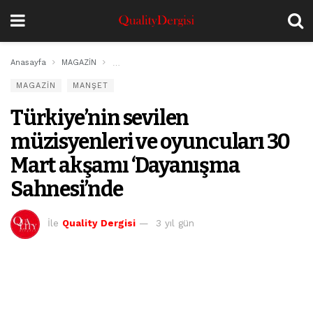
Anasayfa
MAGAZİN
Türkiye’nin sevilen müzisyenleri ve oyuncuları 30
MAGAZİN
MANŞET
Türkiye’nin sevilen
müzisyenleri ve oyuncuları 30
Mart akşamı ‘Dayanışma
Sahnesi’nde
İle
Quality Dergisi
3 yıl gün