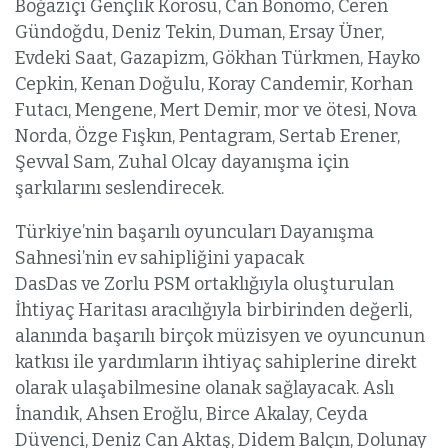
Boğaziçi Gençlik Korosu, Can Bonomo, Ceren
Gündoğdu, Deniz Tekin, Duman, Ersay Üner,
Evdeki Saat, Gazapizm, Gökhan Türkmen, Hayko
Cepkin, Kenan Doğulu, Koray Candemir, Korhan
Futacı, Mengene, Mert Demir, mor ve ötesi, Nova
Norda, Özge Fışkın, Pentagram, Sertab Erener,
Şevval Sam, Zuhal Olcay dayanışma için
şarkılarını seslendirecek.
Türkiye’nin başarılı oyuncuları Dayanışma
Sahnesi’nin ev sahipliğini yapacak
DasDas ve Zorlu PSM ortaklığıyla oluşturulan
İhtiyaç Haritası aracılığıyla birbirinden değerli,
alanında başarılı birçok müzisyen ve oyuncunun
katkısı ile yardımların ihtiyaç sahiplerine direkt
olarak ulaşabilmesine olanak sağlayacak. Aslı
İnandık, Ahsen Eroğlu, Birce Akalay, Ceyda
Düvenci, Deniz Can Aktaş, Didem Balçın, Dolunay