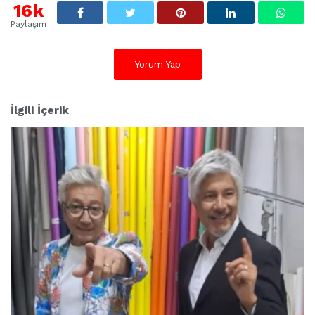
:
16k
Paylaşım
Yorum Yap
İlgili İçerik