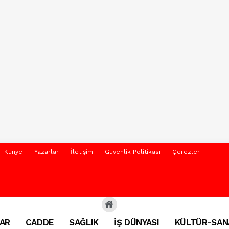
Künye
Yazarlar
İletişim
Güvenlik Politikası
Çerezler
AR
CADDE
SAĞLIK
İŞ DÜNYASI
KÜLTÜR-SAN