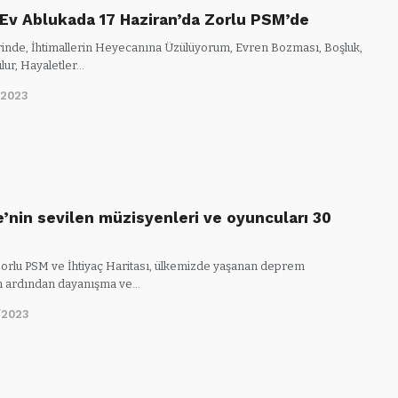
Ev Ablukada 17 Haziran’da Zorlu PSM’de
inde, İhtimallerin Heyecanına Üzülüyorum, Evren Bozması, Boşluk,
lur, Hayaletler…
/2023
e’nin sevilen müzisyenleri ve oyuncuları 30
orlu PSM ve İhtiyaç Haritası, ülkemizde yaşanan deprem
in ardından dayanışma ve…
/2023