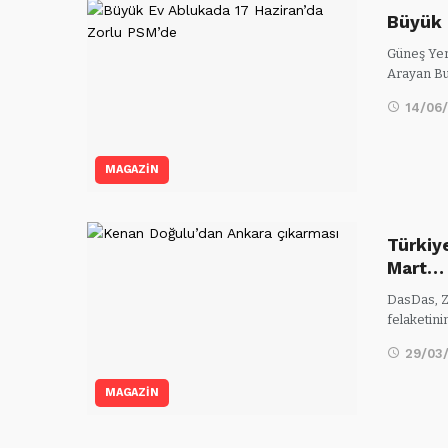
Büyük 
Güneş Yer
Arayan Bu
14/06
MAGAZİN
Türkiy
Mart…
DasDas, Z
felaketin
29/03
MAGAZİN