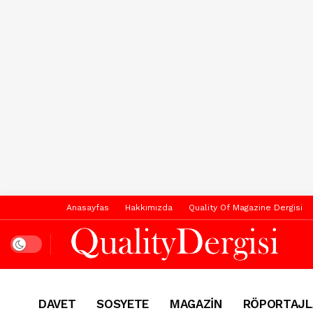
Anasayfas
Hakkımızda
Quality Of Magazine Dergisi
Dark mode
DAVET
SOSYETE
MAGAZİN
RÖPORTAJL