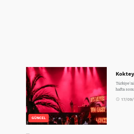
Koktey
Türkiye’ni
hafta son
17/09
GÜNCEL