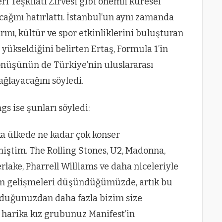
ri Teşkilatı Zirvesi gibi önemli küresel
acağını hatırlattı. İstanbul’un aynı zamanda
ını, kültür ve spor etkinliklerini buluşturan
ükseldiğini belirten Ertaş, Formula 1’in
dönüşünün de Türkiye’nin uluslararası
ğlayacağını söyledi.
gs ise şunları söyledi:
ka ülkede ne kadar çok konser
iştim. The Rolling Stones, U2, Madonna,
rlake, Pharrell Williams ve daha niceleriyle
üm gelişmeleri düşündüğümüzde, artık bu
yduğunuzdan daha fazla bizim size
e harika kız grubunuz Manifest’in