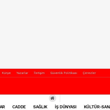
Künye
Yazarlar
İletişim
Güvenlik Politikası
Çerezler
AR
CADDE
SAĞLIK
İŞ DÜNYASI
KÜLTÜR-SAN