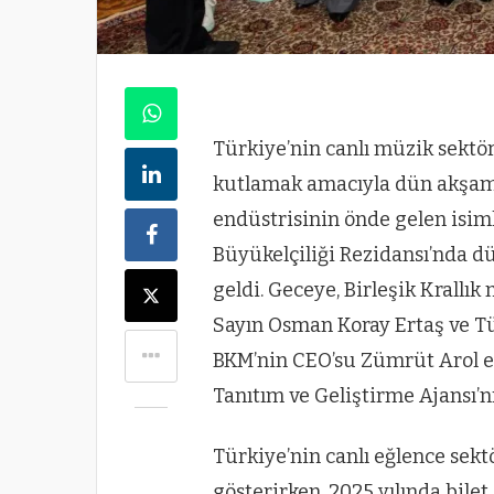
Türkiye’nin canlı müzik sektör
kutlamak amacıyla dün akşam, 
endüstrisinin önde gelen isim
Büyükelçiliği Rezidansı’nda d
geldi. Geceye, Birleşik Krallı
Sayın Osman Koray Ertaş ve Tü
BKM’nin CEO’su Zümrüt Arol ev
Tanıtım ve Geliştirme Ajansı’nı
Türkiye’nin canlı eğlence sekt
gösterirken, 2025 yılında bilet