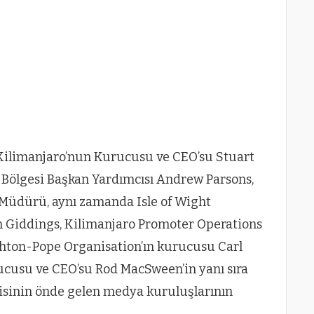
e Kilimanjaro’nun Kurucusu ve CEO’su Stuart
 Bölgesi Başkan Yardımcısı Andrew Parsons,
Müdürü, aynı zamanda Isle of Wight
hn Giddings, Kilimanjaro Promoter Operations
ghton-Pope Organisation’ın kurucusu Carl
ucusu ve CEO’su Rod MacSween’in yanı sıra
risinin önde gelen medya kuruluşlarının