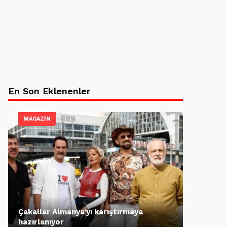
En Son Eklenenler
MAGAZİN
Çakallar Almanya’yı karıştırmaya
hazırlanıyor