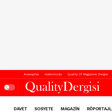
Anasayfas
Hakkımızda
Quality Of Magazine Dergisi
Dark mode
DAVET
SOSYETE
MAGAZİN
RÖPORTAJL