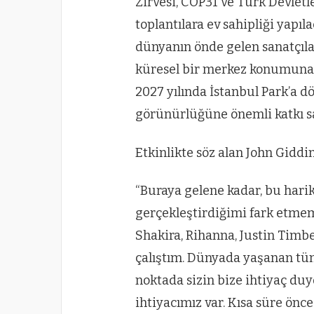
Zirvesi, COP31 ve Türk Devletle
toplantılara ev sahipliği yapıl
dünyanın önde gelen sanatçılar
küresel bir merkez konumuna y
2027 yılında İstanbul Park’a 
görünürlüğüne önemli katkı sa
Etkinlikte söz alan John Giddin
“Buraya gelene kadar, bu hari
gerçekleştirdiğimi fark etmem
Shakira, Rihanna, Justin Timbe
çalıştım. Dünyada yaşanan t
noktada sizin bize ihtiyaç du
ihtiyacımız var. Kısa süre önc