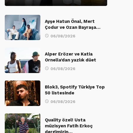
Ayşe Hatun Önal, Mert
Çodur ve Ozan Bayraşa…
06/08/2026
Alper Erözer ve Katia
Ornella’dan yazlık düet
06/08/2026
Blok3, Spotify Türkiye Top
50 listesinde
06/08/2026
Quality özel! Usta
müzisyen Fatih Erkoç
dergimizin…