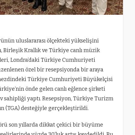
ünün uluslararası ölçekteki yükselişini
Birleşik Krallık ve Türkiye canlı müzik
leri, Londra’daki Türkiye Cumhuriyeti
üzenlenen özel bir resepsiyonda bir araya
k nezdindeki Türkiye Cumhuriyeti Büyükelçisi
rkiye’nin önde gelen canlı eğlence şirketi
 sahipliği yaptı. Resepsiyon, Türkiye Turizm
n (TGA) desteğiyle gerçekleştirildi.
örü son yıllarda dikkat çekici bir büyüme
 gelirlerinde yüzde 30’luk artış kaydedildi. Bu